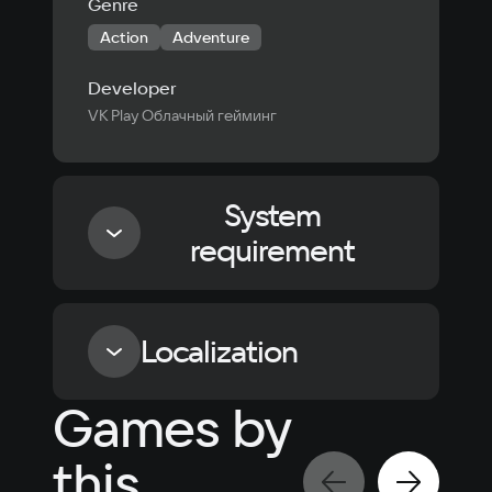
Genre
Action
Adventure
Developer
VK Play Облачный гейминг
System
requirement
Minimum
Localization
Processor
Games by
Intel Core i5-2300 | AMD FX-4350
Language
Text
Voiceover
Language
Memory
this
Russian
Spanish
6 GB ОЗУ