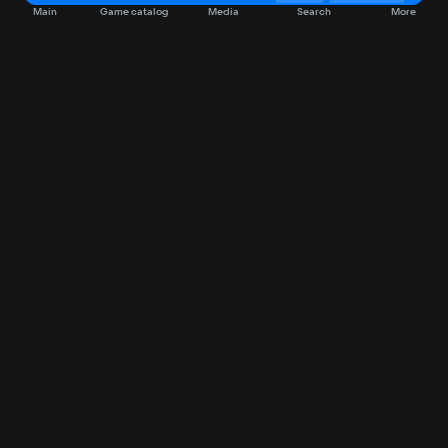
Main
Game catalog
Media
Search
More
Game catalog
Available on VK Play
Free
Sale
My games
Cloud gaming
Main
Plans
Download
FAQ
Market
Gaming items