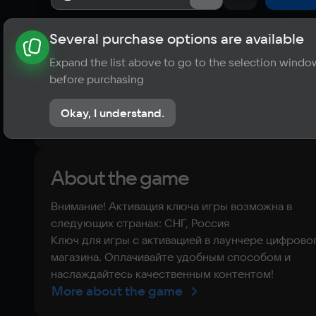
Several purchase options are available
About the game
News
Requirements
Player ratings
Expand the list above to go to the selection windo
?
before purchasing
No reviews
Okay, I understand.
Rate the game
About the game
Внимание! Активация ключа игры возможна в
следующих странах: СНГ, Россия
Ключ для игры с активацией в лаунчере цифрово
магазина. Оплачивайте удобным способом и
наслаждайтесь качественным контентом!
More about the game