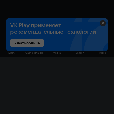
VK Play применяет
рекомендательные технологии
Узнать больше
Main
Game catalog
Media
Search
More
Game catalog
Available on VK Play
Free
Sale
My games