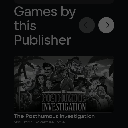
Games by
this
Publisher
The Posthumous Investigation
Asl
Simulation, Adventure, Indie
Adven