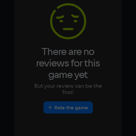
8 ГБ
Korean
Portugues
Japanese
Turkish
Video card
Integrated graphics
Space
5 ГБ
There are no
reviews for this
game yet
But your review can be the
first!
Rate the game