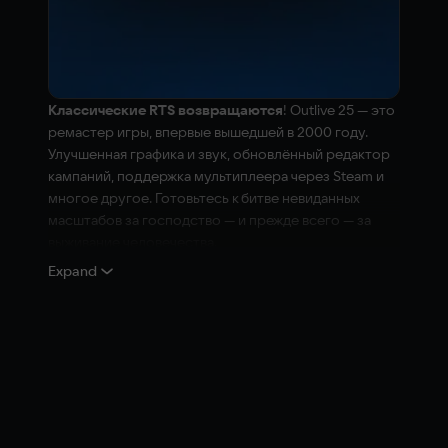
Классические RTS возвращаются
! Outlive 25 — это
ремастер игры, впервые вышедшей в 2000 году.
Улучшенная графика и звук, обновлённый редактор
кампаний, поддержка мультиплеера через Steam и
многое другое. Готовьтесь к битве невиданных
масштабов за господство — и прежде всего — за
выживание человечества.
Expand
Две фракции
: Выберите между людьми и роботами
и докажите, что способны создать уникальные
стратегии, чтобы развить свою армию до более
высокого уровня технологий и военной мощи,
обеспечив себе победу.
Мультиплеер
: Участвуйте в эпических сражениях с
участием до 16 игроков одновременно, создавайте
стратегические альянсы и побеждайте соперников.