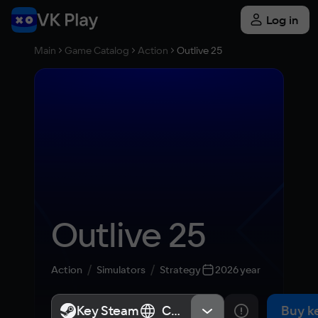
Log in
Main
Game Catalog
Action
Outlive 25
Outlive 25
Action
Simulators
Strategy
2026 year
Key Steam
Key Steam
СНГ, Россия
СНГ, Россия
Buy k