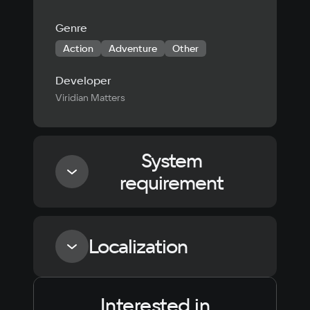
Genre
Action
Adventure
Other
Developer
Viridian Matters
System
requirement
Minimum
Localization
Memory
8 GB ОЗУ
Interested in
Language
Text
Voiceover
Language
Space