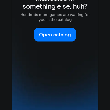
something else, huh?
Russian
Spanish
Требуется SSD
Recommended
English
French
Hundreds more games are waiting for
Simplified
German
you in the catalog
Chinese
Memory
Arabic
Italian
16 GB ОЗУ
Korean
Portugues
Open catalog
Space
Japanese
Turkish
Требуется SSD