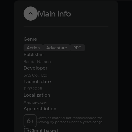
Main Info
Genre
Action
Adventure
RPG
Publisher
Bandai Namco
Developer
SAS Co.,  Ltd.
Launch date
11.07.2025
Localization
Английский
Age restriction
Contains material not recommended for 
6
+
viewing by persons under 6 years of age
Client based