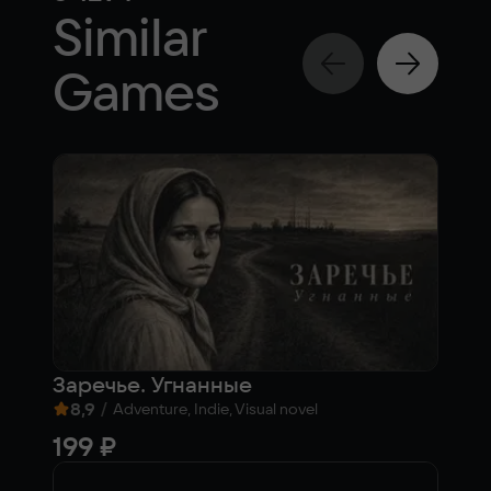
Similar
Games
Заречье. Угнанные
Per
8,9
/
7,1
Adventure, Indie, Visual novel
199 ₽
Fre