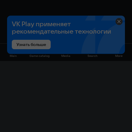
VK Play применяет
рекомендательные технологии
Узнать больше
Main
Game catalog
Media
Search
More
Game catalog
Available on VK Play
Free
Sale
My games
Cloud gaming