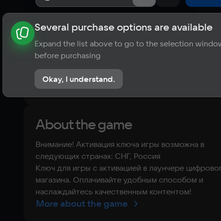
Several purchase options are available
About the game
News
Requirements
Player ratings
Expand the list above to go to the selection windo
?
before purchasing
No reviews
Okay, I understand.
Rate the game
About the game
Внимание! Активация ключа игры возможна в
следующих странах: СНГ, Россия
Ключ для игры с активацией в лаунчере цифрово
магазина. Оплачивайте удобным способом и
наслаждайтесь качественным контентом!
More about the game