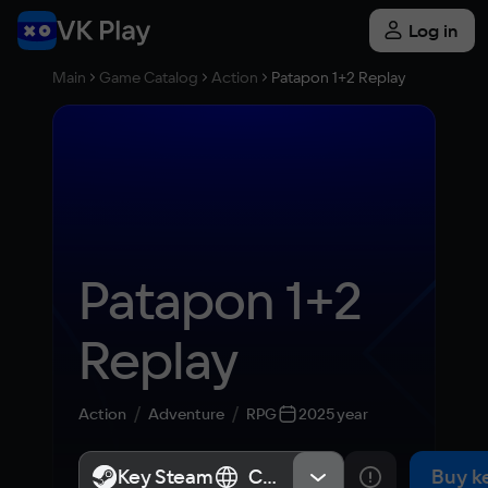
Log in
Main
Game Catalog
Action
Patapon 1+2 Replay
Patapon 1+2 
Replay
Action
Adventure
RPG
2025 year
Key Steam
Key Steam
СНГ, Россия
СНГ, Россия
Buy k