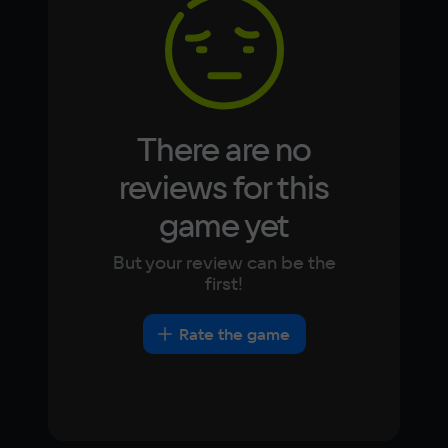
Korean
Portugues
Japanese
Turkish
Video card
NVIDIA GeForce GTX 750 Ti
Space
3 ГБ
There are no
Other
reviews for this
DirectX(R): 11, Звуковая карта: совместимая 
game yet
c DirectX
But your review can be the
first!
Rate the game