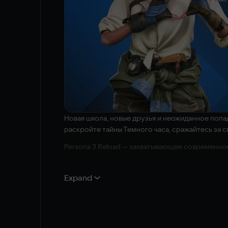
Новая школа, новые друзья и неожиданное попад
раскройте тайны Темного часа, сражайтесь за св
Persona 3 Reload — захватывающее современно
Ключевые особенности:
Expand
– Насладитесь одной из самых известных игр с
– С головой погрузитесь в эмоциональное зах
– Решайте, как именно проводить каждый день,
персонажами.