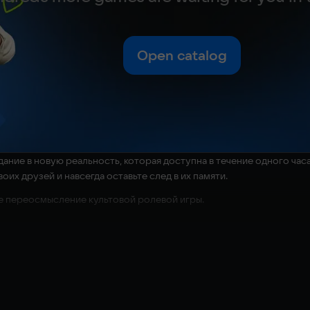
Open catalog
ание в новую реальность, которая доступна в течение одного час
оих друзей и навсегда оставьте след в их памяти.
е переосмысление культовой ролевой игры.
ерии Persona, воссозданной с нуля: вас ждут передовая графика,
ватывающее приключение: новые видеовставки, больше озвученных
 выбирая из множества различных вариантов: от исследования По