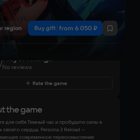
from
6 050 ₽
ur region
Buy gift
Player ratings
No reviews
Rate the game
t the game
е для себя Темный час и пробудите силы в
х своего сердца. Persona 3 Reload —
ывающее современное переосмысление