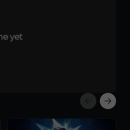
ace
me yet