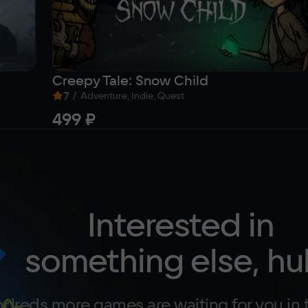
Creepy Tale: Snow Child
7
/
Adventure, Indie, Quest
499 ₽
Interested in
something else, hu
dreds more games are waiting for you in 