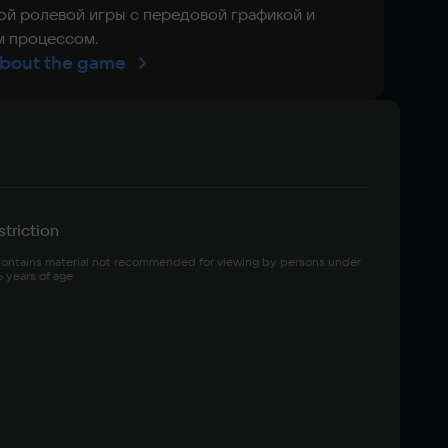
ой ролевой игры с передовой графикой и
м процессом.
bout the game
triction
ontains material not recommended for viewing by persons under 
6 years of age