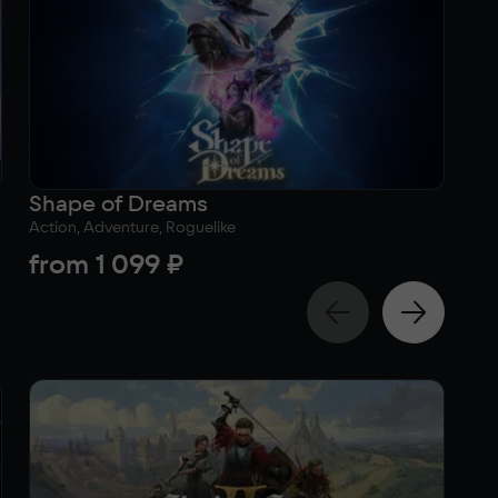
Shape of Dreams
Sc
Action, Adventure, Roguelike
Act
from
1 099 ₽
7