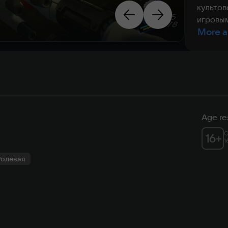
культов
игровы
More a
Age res
C
16
+
1
Ролевая