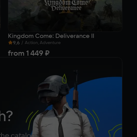
Kingdom Come: Deliverance II
Me
9,6
/
9
Action, Adventure
from
1 449 ₽
2
h?
the catalog