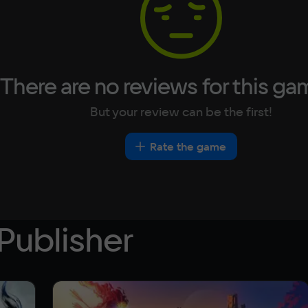
Turkish
Sp
30 GB
There are no reviews for this ga
But your review can be the first!
Rate the game
Publisher