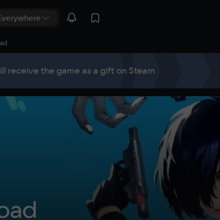
oad
ill receive the game as a gift on Steam
load