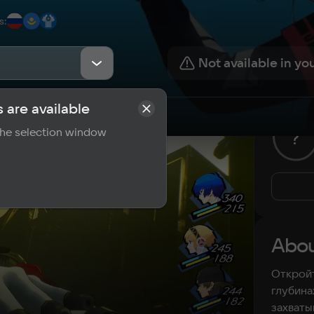
s
:
Not available in yo
 are available
rements
Reviews
 the selection window
?
Abou
Откройт
глубина
захват