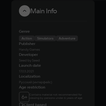
Main Info
Genre
Action
Simulators
Adventure
Publisher
Handy Games
Developer
Seed by Seed
Launch date
17.03.2021
Localization
Русский (интерфейс)
Age restriction
Contains material not recommended for 
6
+
viewing by persons under 6 years of age
Client based