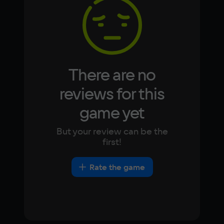
Korean
Portugues
Japanese
Turkish
Video card
GeForce GTX 630
Space
5 ГБ
There are no
Other
reviews for this
DirectX(R): 9.0c, Звуковая карта: 
game yet
совместимая c DirectX
But your review can be the
first!
Rate the game