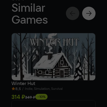
Similar
Games
Winter Hut
Car
8,5
/
7,
Indie, Simulation, Survival
314 ₽
1 6
−10%
349 ₽