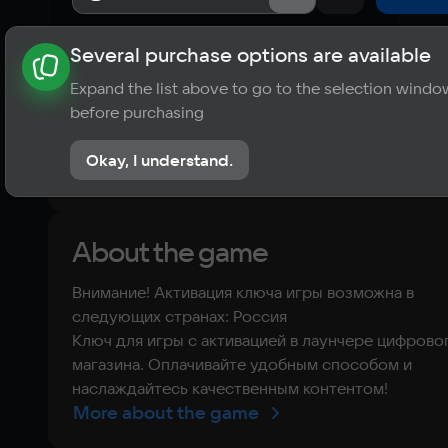
Several purchase options are available
About the game
News
Requirements
Player ratings
Expand the list above to go to the selection windo
?
before purchasing
No reviews
Okay, I understand.
Rate the game
About the game
Внимание! Активация ключа игры возможна в
следующих странах: Россия
Ключ для игры с активацией в лаунчере цифрово
магазина. Оплачивайте удобным способом и
наслаждайтесь качественным контентом!
More about the game