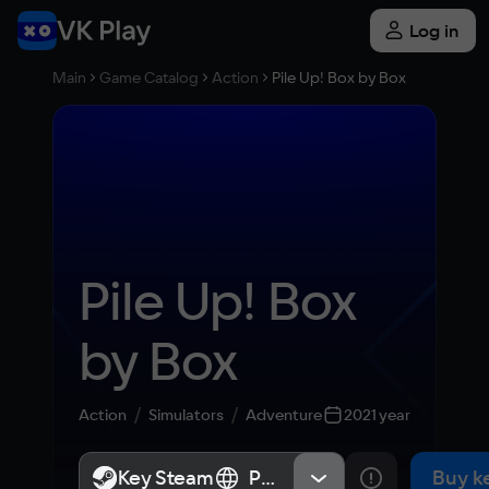
Log in
Main
Game Catalog
Action
Pile Up! Box by Box
Pile Up! Box 
by Box
Action
Simulators
Adventure
2021 year
Key Steam
Key Steam
Россия
Россия
Buy k