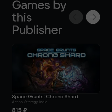
Games by
this
Publisher
Space Grunts: Chrono Shard
Action, Strategy, Indie
Actio
815 ₽
1 0