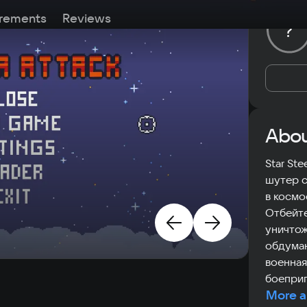
rements
Reviews
?
Abou
Star St
шутер с
в космо
Отбейте
уничтож
обдуман
военная
боепри
More a