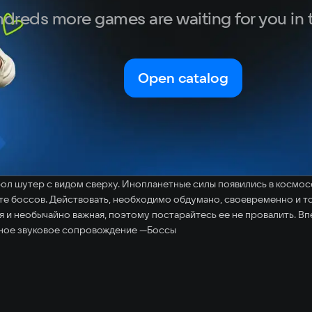
dreds more games are waiting for you in 
Open catalog
рол шутер с видом сверху. Инопланетные силы появились в космосе,
те боссов. Действовать, необходимо обдумано, своевременно и точ
 необычайно важная, поэтому постарайтесь ее не провалить. Впер
ное звуковое сопровождение —Боссы