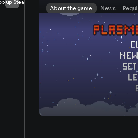
op up Steam
About the game
News
Requi