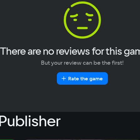
Portuguese
256 Mb
Turkish
Sp
0.1 GB
There are no reviews for this ga
But your review can be the first!
Rate the game
Publisher