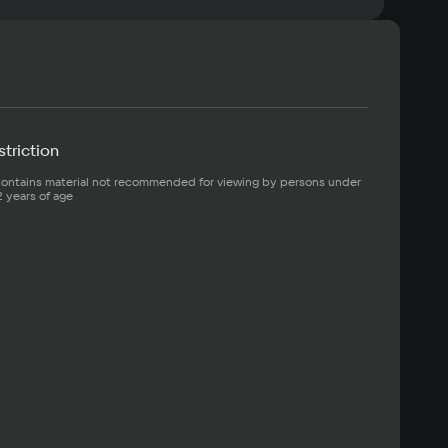
triction
ontains material not recommended for viewing by persons under 
2 years of age