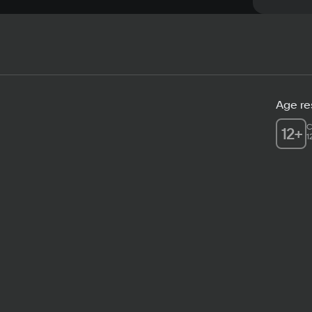
Age res
C
12
+
1