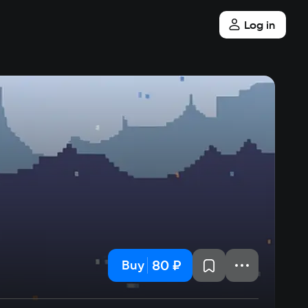
Log in
80 ₽
Buy