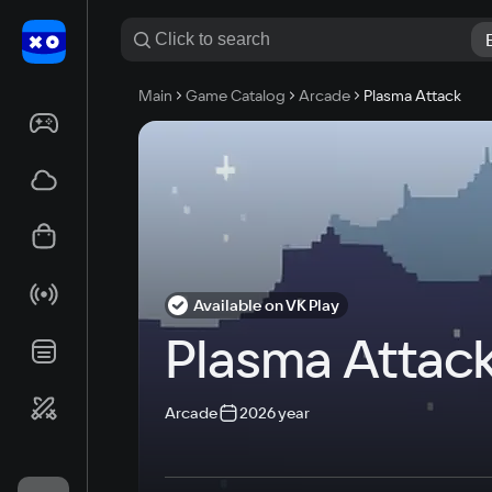
Main
Game Catalog
Arcade
Plasma Attack
Available on VK Play
Plasma Attac
Arcade
2026 year