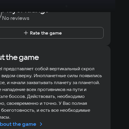
Player ratings
No reviews
Rate the game
t the game
eel представляет собой вертикальный скрол
 видом сверху. Инопланетные силы появились
се, и начали захватывать планету за планетой.
 нападение всех противников на пути и
ьте боссов. Действовать, необходимо
о, своевременно и точно. У Вас полная
 боеготовность, и есть все необходимые
пасы.
bout the game