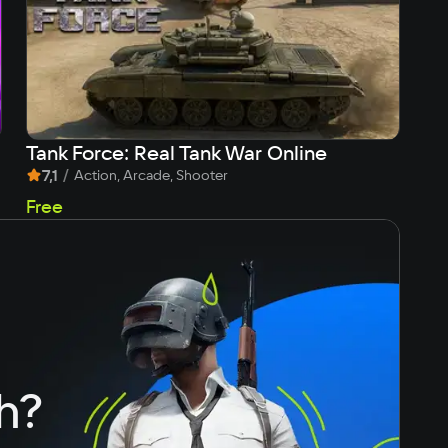
Tank Force: Real Tank War Online
Fo
7,1
/
6
Action, Arcade, Shooter
Free
Fr
h?