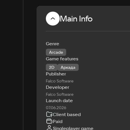
Main Info
Genre
Arcade
Game features
2D
Аркада
Publisher
Falco Software
Developer
Falco Software
Launch date
07.06.2026
Client based
Paid
Singleplayer game