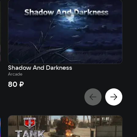
Shadow And Darkness
Sc
Arcade
Arc
80 ₽
8