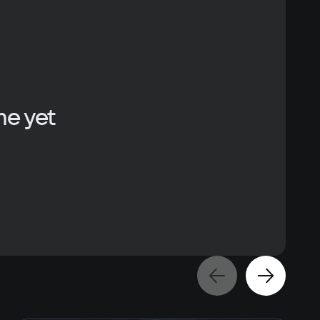
ace
me yet