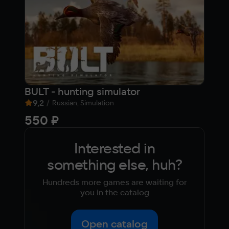
BULT - hunting simulator
Arm
9,2
/
6,
Russian, Simulation
550 ₽
Fre
Interested in
something else, huh?
Hundreds more games are waiting for
you in the catalog
Open catalog