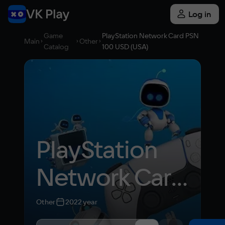
Log in
Game
PlayStation Network Card PSN
Main
Other
Catalog
100 USD (USA)
PlayStation 
Network Card 
PSN 100 USD 
Other
2022 year