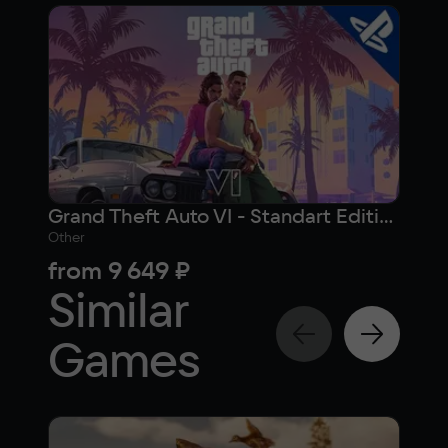
Grand Theft Auto VI - Standart Edition (PlayStation)
Other
Othe
from
9 649 ₽
12 
Similar
Games