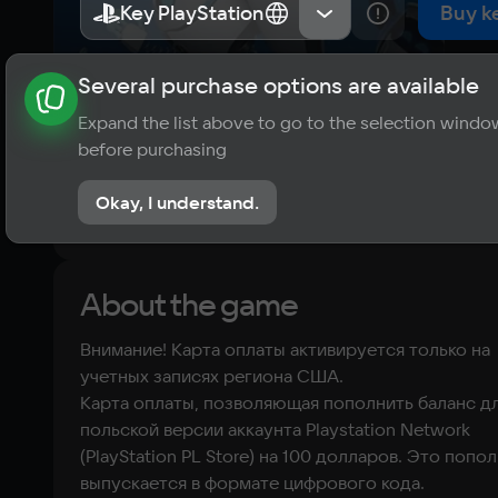
(USA)
Key PlayStation
Key PlayStation
US
US
Buy k
Several purchase options are available
About the game
News
Requirements
Player ratings
Expand the list above to go to the selection windo
?
before purchasing
No reviews
Okay, I understand.
Rate the game
About the game
Внимание! Карта оплаты активируется только на
учетных записях региона США.
Kарта оплаты, позволяющая пополнить баланс д
польской версии аккаунта Playstation Network
(PlayStation PL Store) на 100 долларов. Это попо
выпускается в формате цифрового кода.