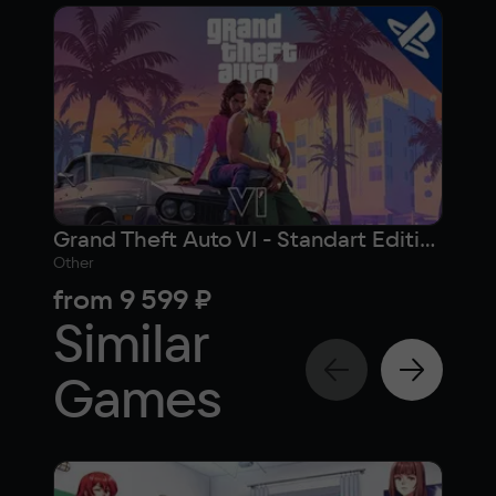
Grand Theft Auto VI - Standart Edition (PlayStation)
Other
Othe
from
9 599 ₽
11 
Similar
Games