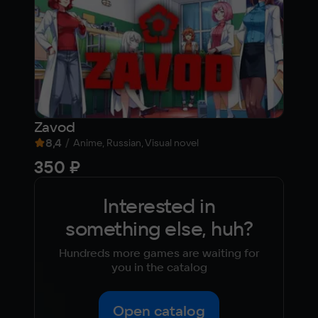
Zavod
VLA
8,4
/
9,1
Anime, Russian, Visual novel
350 ₽
45
Interested in
something else, huh?
Hundreds more games are waiting for
you in the catalog
Open catalog