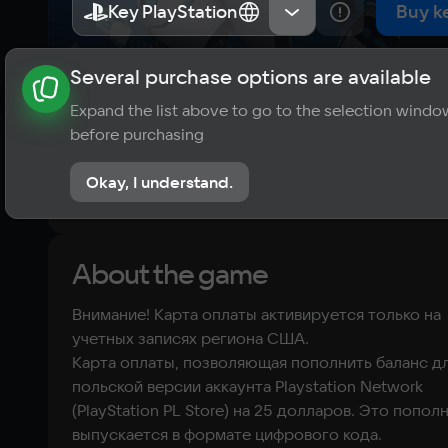
(USA)
Key PlayStation
Key PlayStation
США
США
Buy k
Several purchase options are available
About the game
News
Requirements
Player ratings
Expand the list above to go to the selection windo
?
before purchasing
No reviews
Okay, I understand.
Rate the game
About the game
Внимание! Карта оплаты активируется только на
учетных записях региона США.
Kарта оплаты, позволяющая пополнить баланс д
польской версии аккаунта Playstation Network
(PlayStation PL Store) на 25 долларов. Это попол
выпускается в формате цифрового кода.