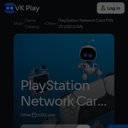
Log in
Game
PlayStation Network Card PSN
Main
Other
Catalog
25 USD (USA)
PlayStation 
Network Card 
PSN 25 USD 
Other
2022 year