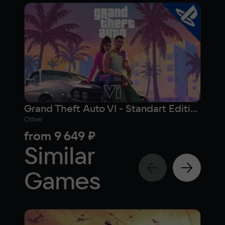
Grand Theft Auto VI - Standart Edition (PlayStation)
Other
Othe
from
9 649 ₽
12 
Similar
Games