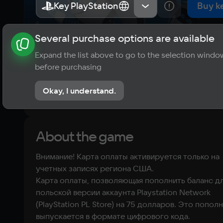
(USA)
Key PlayStation
Key PlayStation
США
США
Buy k
Several purchase options are available
About the game
News
Requirements
Player ratings
Expand the list above to go to the selection windo
?
before purchasing
No reviews
Okay, I understand.
Rate the game
About the game
Внимание! Карта оплаты активируется только на
учетных записях региона США.
Kарта оплаты, позволяющая пополнить баланс д
польской версии аккаунта Playstation Network
(PlayStation PL Store) на 75 долларов. Это попол
выпускается в формате цифрового кода.