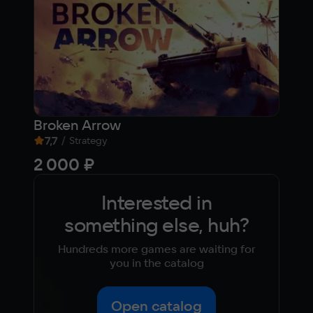
Broken Arrow
BUL
7,7
/
9,
Strategy
2 000 ₽
55
Interested in
something else, huh?
Hundreds more games are waiting for
you in the catalog
Open catalog