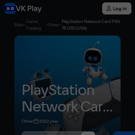
Log in
Game
PlayStation Network Card PSN
Main
Other
Catalog
75 USD (USA)
PlayStation 
Network Card 
PSN 75 USD 
Other
2022 year