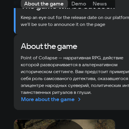
About the game
Demo
News
Requi
The game will be out soon
Keep an eye out for the release date on our platfor
we'll be sure to announce it on the page
About the game
Point of Collapse — нарративная RPG, действие
которой разворачивается в альтернативном
историческом сеттинге. Вам предстоит примери
себя роль самозваного детектива, оказавшегося
эпицентре народных суеверий, политических ин
таинственных ритуалов в глуши.
More about the game