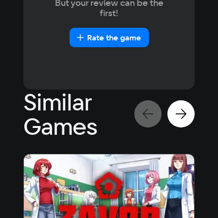
But your review can be the
NVIDIA Geforce 1050 or equivalent
first!
Space
2 GB
Rate the game
Similar
Games