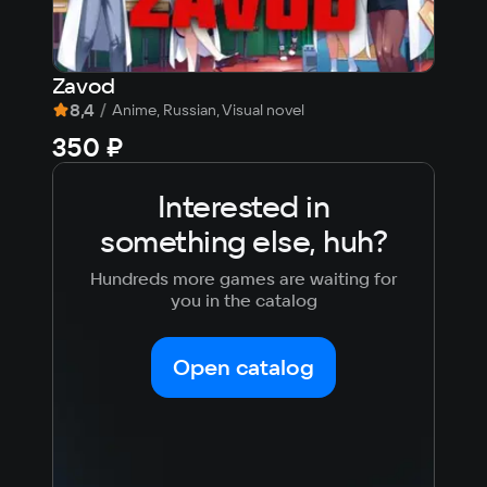
Zavod
Sib
8,4
/
9,1
Anime, Russian, Visual novel
350 ₽
32
Interested in
something else, huh?
Hundreds more games are waiting for
you in the catalog
Open catalog