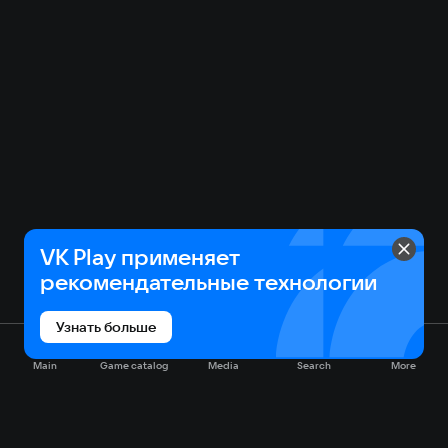
подход не только усиливает визуальное
восприятие, но и помогает почувствовать эмоции и
мотивацию персонажей, что делает игровой
процесс более увлекательным и многослойным.
VK Play применяет
рекомендательные технологии
Узнать больше
Main
Game catalog
Media
Search
More