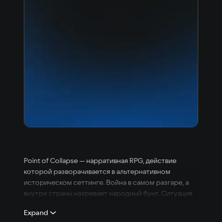
Point of Collapse — нарративная RPG, действие
которой разворачивается в альтернативном
историческом сеттинге. Война в самом разгаре, а
внутри страны назревает народный бунт. Ситуация
становится ещё более напряжённой, когда
Expand
обнаруживается новый природный ресурс, что в