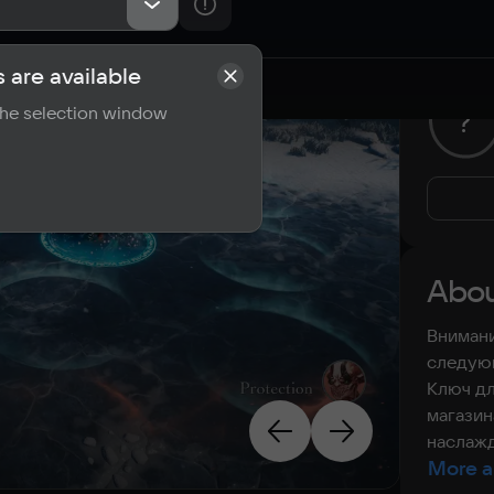
 are available
rements
Reviews
 the selection window
?
Abou
Внимани
следующ
Ключ дл
магазин
наслажд
More a