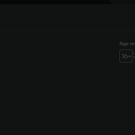
Age res
C
16
+
1