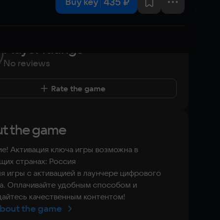
435 ₽
Buy key
Player ratings
No reviews
Rate the game
t the game
е! Активация ключа игры возможна в
их странах: Россия
я игры с активацией в лаунчере цифрового
а. Оплачивайте удобным способом и
айтесь качественным контентом!
bout the game