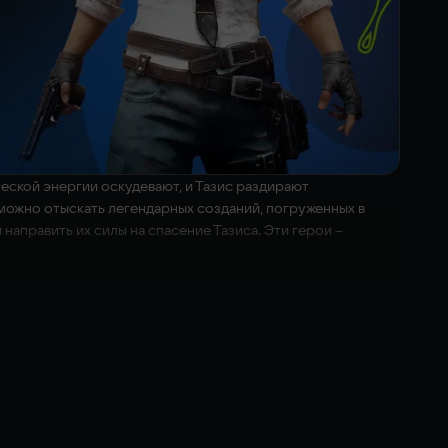
ческой энергии оскудевают, и Тазис раздирают
можно отыскать легендарных созданий, погруженных в
направить их силы на спасение Тазиса. Эти герои –
ечными войнами. Создайте свою команду героев, на которых
гучими Хранителями. Каждый персонаж наделён уникальным
анда может свободно передвигаться по полю на 3х4 клетки,
угая настраивает защиту или контрнаступление, благодаря
их составляющих сражения: она не только влияет на силу