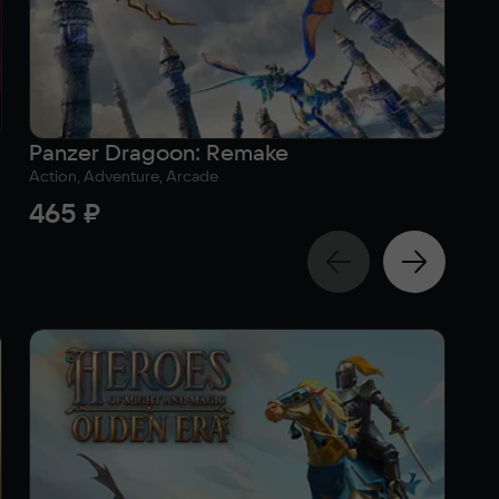
Panzer Dragoon: Remake
Ul
Action, Adventure, Arcade
Act
465 ₽
2