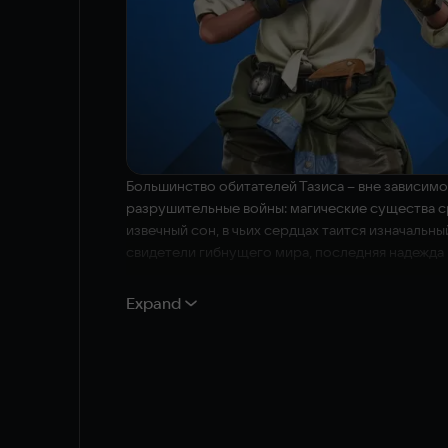
Большинство обитателей Тазиса – вне зависимос
разрушительные войны: магические существа с
извечный сон, в чьих сердцах таится изначальны
свидетели гибнущего мира, последняя надежда 
Их называют PRODIGIES.
Expand
Prodigy Tactics – пошаговая тактическая игра,
возложена последняя надежда гибнущего мира, 
набором навыков – для помощи союзникам в бо
Сражения в Prodigy Tactics происходят между д
выстраивая тактику для эффективного взаимоде
чему игра идет динамично и одновременно вовле