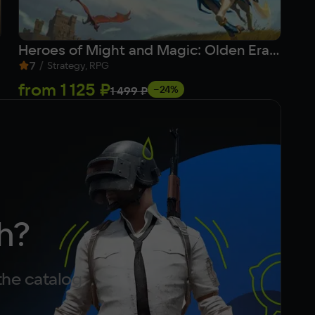
Heroes of Might and Magic: Olden Era (Ранний доступ)
Ta
7
/
7
Strategy, RPG
from
1 125 ₽
Fr
−24%
1 499 ₽
h?
the catalog