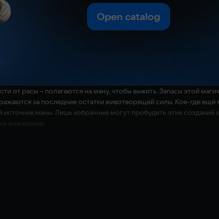
Open catalog
ти от расы – полагаются на ману, чтобы выжить. Запасы этой маги
ражаются за последние остатки животворящей силы. Кое-где ещё 
й источник маны. Лишь избранные могут пробудить этих созданий и 
на выживание.
 действие которой происходит в Тазисе – мире, охваченном бескон
и приведите их к победе. Им предстоит сражаться бок о бок с мо
ю или уничтожения неприятелей.
вумя командами, место действия – классическая арена. Каждая ком
йствия персонажей. Пока одна сторона готовится к нападению, др
кает в ход обоих игроков. Расстановка бойцов – одна из важнейш