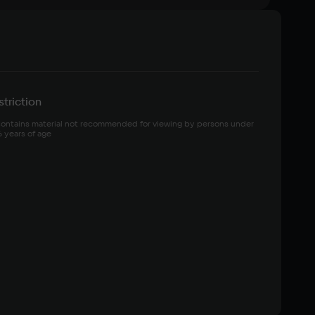
triction
ontains material not recommended for viewing by persons under 
6 years of age