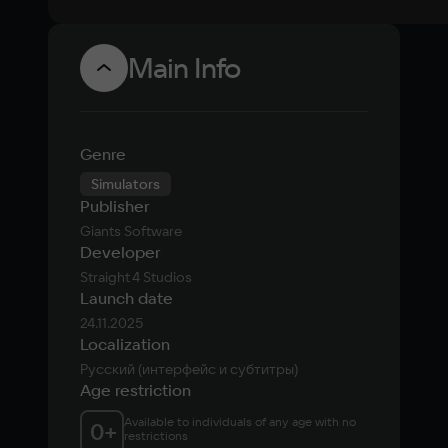
Main Info
Genre
Simulators
Publisher
Giants Software
Developer
Straight 4 Studios
Launch date
24.11.2025
Localization
Русский (интерфейс и субтитры)
Age restriction
Available to individuals of any age with no 
0
+
restrictions