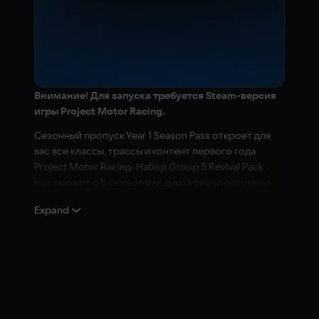
Внимание! Для запуска требуется Steam-версия
игры Project Motor Racing.
Сезонный пропуск Year 1 Season Pass откроет для
вас все классы, трассы и контент первого года
Project Motor Racing. Набор Group 5 Revival Pack
познакомит с 5 символами дикой эпохи огромных
скоростей и оглушительного рева двигателей. А
Expand
чтобы выжать максимум из первоклассного
гоночного симулятора, приобретите также 3 набора
контента и набор дополнений 1-го года.
Состав:
Project Motor Racing: Group 5 Revival Pack
Project Motor Racing: Japanese GT500 Pack