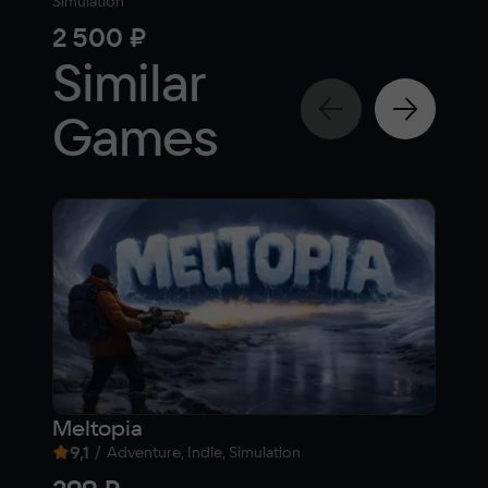
Simulation
Simul
2 500 ₽
77
Similar
Games
Meltopia
Fis
9,1
/
8,
Adventure, Indie, Simulation