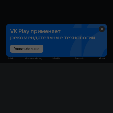
VK Play применяет
рекомендательные технологии
Узнать больше
Main
Game catalog
Media
Search
More
Game catalog
Available on VK Play
Free
Sale
My games