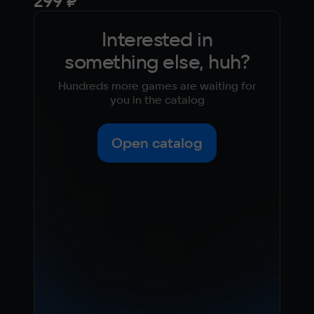
299 ₽
52
Interested in
something else, huh?
Hundreds more games are waiting for
you in the catalog
Open catalog