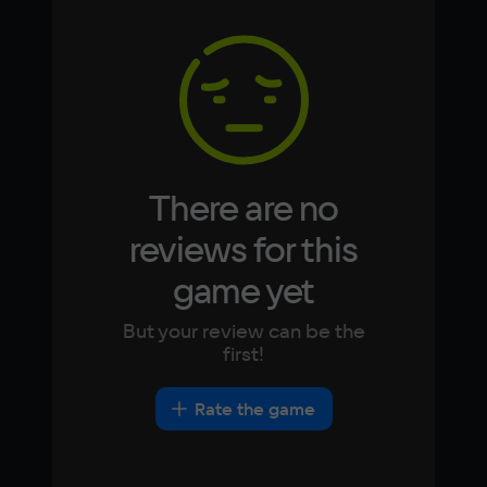
Memory
Arabic
Italian
16 Гб
Korean
Portugues
Japanese
Turkish
Video card
NVidia GeForce RTX 2060
Space
50 ГБ
There are no
Other
reviews for this
DirectX(R): 12, Звуковая карта: совместимая 
game yet
c DirectX
But your review can be the
first!
Rate the game