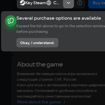
Key Steam
Key Steam
СНГ, Россия
СНГ, Россия
Buy k
Several purchase options are available
About the game
News
Requirements
Player ratings
Expand the list above to go to the selection windo
?
before purchasing
No reviews
Okay, I understand.
Rate the game
About the game
Внимание! Активация ключа игры возможна в
следующих странах: СНГ, Россия
Ключ для игры с активацией в лаунчере цифрово
магазина. Оплачивайте удобным способом и
наслаждайтесь качественным контентом!
More about the game