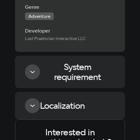
Genre
Adventure
Developer
Last Praetorian Interactive LLC
System
requirement
Minimum
Localization
Processor
AMD Ryzen 5 2600 / Intel Core i5-8400
Interested in
Language
Text
Voiceover
Language
Memory