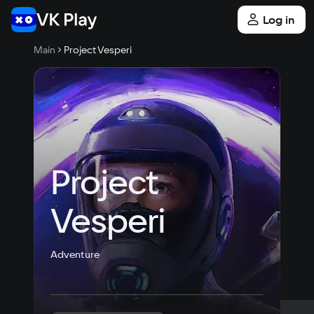
Log in
Main
Project Vesperi
Project 
Vesperi
Adventure