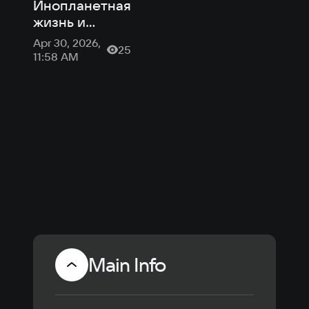
Инопланетная
жизнь и
трудные
Apr 30, 2026,
25
решения в
11:58 AM
игре Project
Vesperi
Main Info