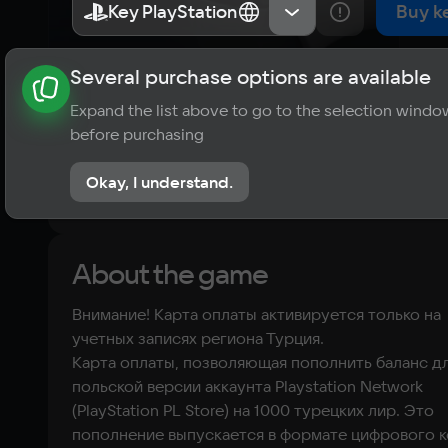
PlayStation 
Key PlayStation
Key PlayStation
Турция
Турция
Buy k
на 1000 лир 
Several purchase options are available
About the game
News
Requirements
Player ratings
(Турция)
Expand the list above to go to the selection windo
?
before purchasing
No reviews
Okay, I understand.
Rate the game
About the game
Внимание! Карта оплаты активируется только на
учетных записях региона Турция.
Kарта оплаты, позволяющая пополнить баланс д
польской версии аккаунта Playstation Network
(PlayStation PL Store) на 1000 турецких лир. Это
пополнение выпускается в формате цифрового к