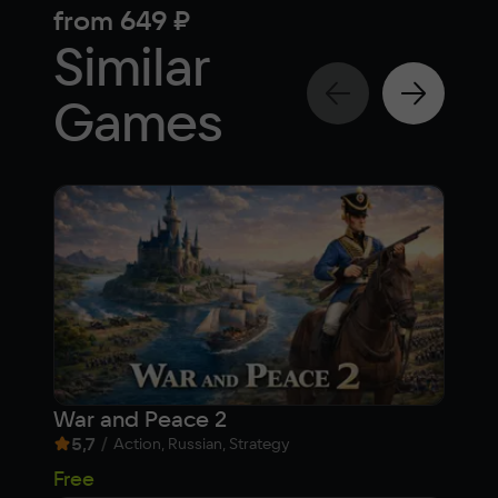
from
649 ₽
fr
Similar
Games
War and Peace 2
Wor
5,7
/
8,
Action, Russian, Strategy
Free
Fre