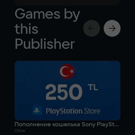
Games by
this
Publisher
Пополнение кошелька Sony PlayStation на 250 лир (Турция)
Other
Actio