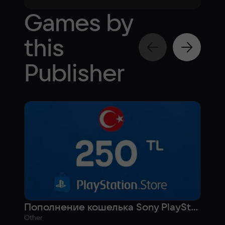
Games by
this
Publisher
Пополнение кошелька Sony PlayStation на 250 лир (Турция)
Other
Actio