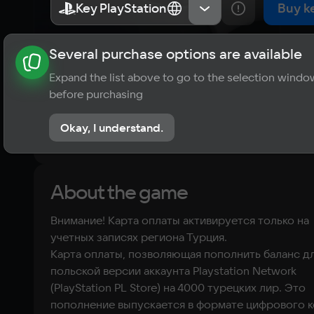
PlayStation 
Key PlayStation
Key PlayStation
Турция
Турция
Buy k
на 4000 лир 
Several purchase options are available
About the game
News
Requirements
Player ratings
(Турция)
Expand the list above to go to the selection windo
?
before purchasing
No reviews
Okay, I understand.
Rate the game
About the game
Внимание! Карта оплаты активируется только на
учетных записях региона Турция.
Kарта оплаты, позволяющая пополнить баланс д
польской версии аккаунта Playstation Network
(PlayStation PL Store) на 4000 турецких лир. Это
пополнение выпускается в формате цифрового к