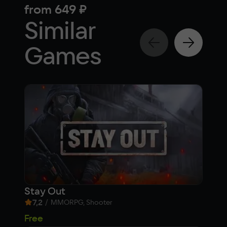
from
649 ₽
fr
Similar
Games
Stay Out
Sib
7,2
/
9,1
MMORPG, Shooter
32
Free