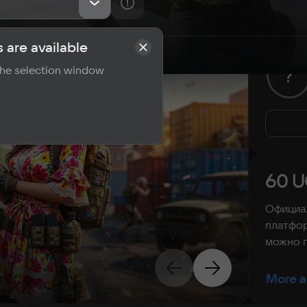
 are available
rements
Reviews
 the selection window
?
60 U
Официал
платфор
можно п
More a