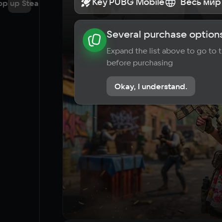
Key PUBG Mobile
Key PUBG Mobile
Весь мир
Весь мир
op up Steam
Several purchase options
About the game
News
Requi
Expand the list above to go to
before purchasing
Okay, I understand.