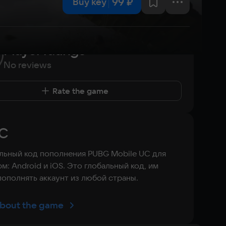
99 ₽
Buy key
Player ratings
No reviews
Rate the game
C
ьный код пополнения PUBG Mobile UC для
м: Android и iOS. Это глобальный код, им
ополнять аккаунт из любой страны.
bout the game