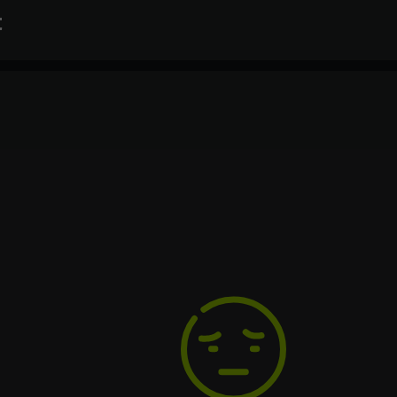
t
Rec
OS
Windows
Text
Voiceover
Language
Pro
Spanish
Intel P
French
Core 6
German
Me
Italian
2 ГБ
Portuguese
Vid
Turkish
Nvidia 
или лу
Sp
500 МБ