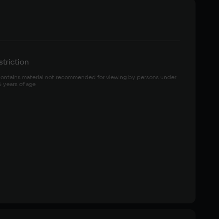
triction
ontains material not recommended for viewing by persons under 
6 years of age