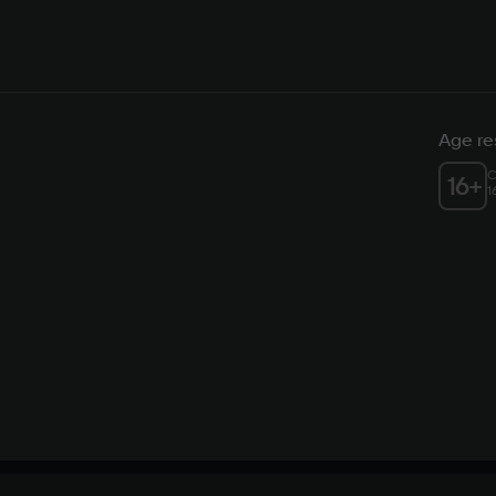
Age res
C
16
+
1