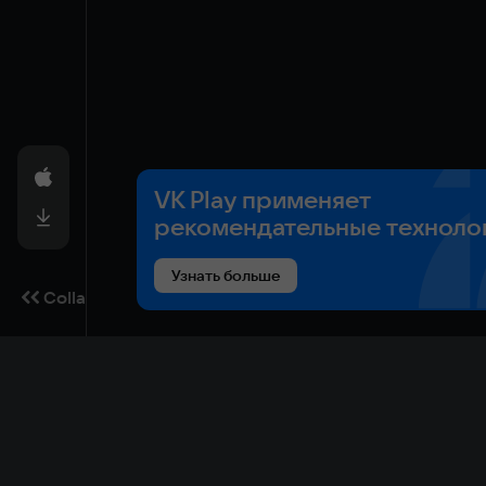
VK Play применяет
рекомендательные техноло
Узнать больше
Collapse
Game catalog
Cloud gaming
Ma