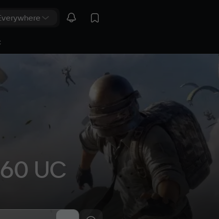
C
 60 UC