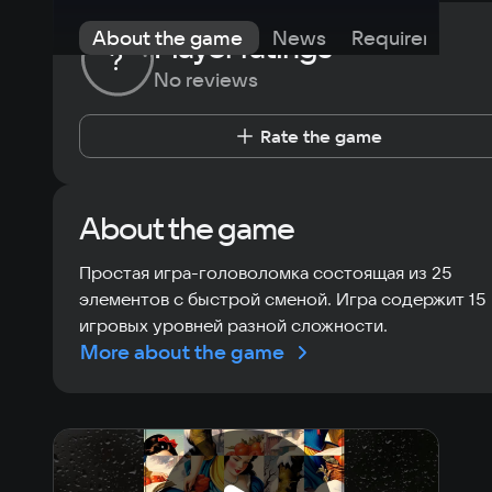
About the game
News
Requirements
Player ratings
?
No reviews
Rate the game
About the game
Простая игра-головоломка состоящая из 25
элементов с быстрой сменой. Игра содержит 15
игровых уровней разной сложности.
More about the game