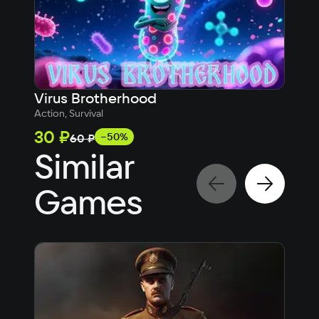
Virus Brotherhood
Sku
Action, Survival
8
30 ₽
60
−50%
60 ₽
Similar
Games