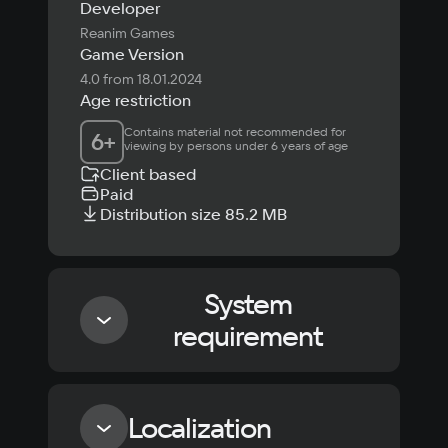
Developer
Reanim Games
Game Version
4.0 from 18.01.2024
Age restriction
Contains material not recommended for 
6
+
viewing by persons under 6 years of age
Client based
Paid
Distribution size 85.2 MB
System
requirement
Minimum
Localization