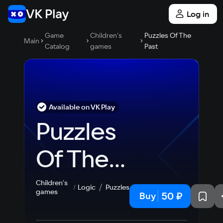
Log in
Game
Children’s
Puzzles Of The
Main
Catalog
games
Past
Available on VK Play
Puzzles 
Of The 
Past
Children’s
Logic
Puzzles
games
50 ₽
Buy