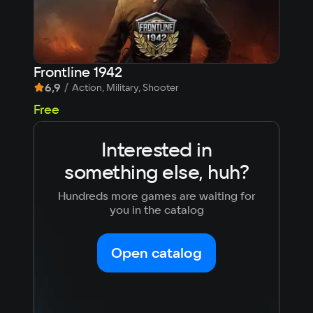
Frontline 1942
Car
6,9
/
7,
Action, Military, Shooter
1 6
Free
Interested in
something else, huh?
Hundreds more games are waiting for
you in the catalog
Open catalog