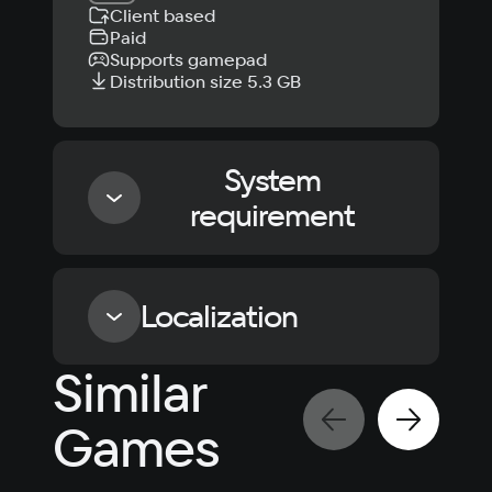
Client based
Paid
Supports gamepad
Distribution size 5.3 GB
System
requirement
Minimum
Localization
OS
Similar
Windows 10
Language
Text
Voiceover
Language
Processor
Games
Russian
Spanish
Ryzen 5 2600 @ 3.4 GHz / Intel® Core™ I5-
8400 @ 2.5 GHz
English
French
Memory
Simplified