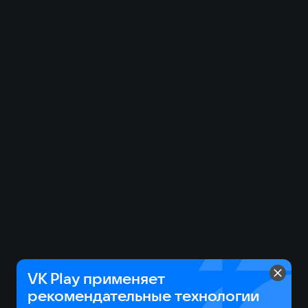
Испытай своих чемпионов в заездах против других
игроков!
Поддайтесь же течению Путей и воле Великого
Змея!
Гонка Девяти Миров началась.
VK Play применяет
рекомендательные технологии