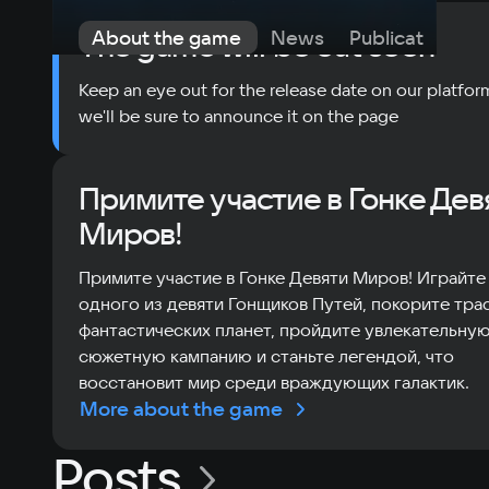
About the game
News
Publications
The game will be out soon
Keep an eye out for the release date on our platfor
we'll be sure to announce it on the page
Примите участие в Гонке Дев
Миров!
Примите участие в Гонке Девяти Миров! Играйте
одного из девяти Гонщиков Путей, покорите тра
фантастических планет, пройдите увлекательну
сюжетную кампанию и станьте легендой, что
восстановит мир среди враждующих галактик.
More about the game
Posts