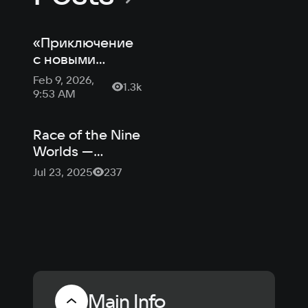
«Приключение
с новыми
мирами» —
Feb 9, 2026,
1.3k
интервью с
9:53 AM
автором Race
of the Nine
Race of the Nine
Worlds
Worlds —
эпическая гонка
Jul 23, 2025
237
через
фантастические
миры
Main Info