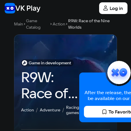
Log in
Game
R9W: Race of the Nine
Main
Action
Catalog
Worlds
Game in development
R9W: 
Race of 
After the release, th
be available on our 
the Nine 
Racing
Action
Adventure
To Favorit
games
Worlds