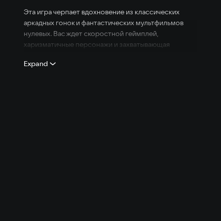
Эта игра черпает вдохновение из классических
аркадных гонок и фантастических мультфильмов
нулевых. Вас ждет скоростной геймплей,
харизматичные персонажи и захватывающая
история о дружбе, любви и долге.
Expand
СКОРОСТНОЕ ПРИКЛЮЧЕНИЕ
В будущем, где далекие миры связаны
таинственными Путями, а девять народов ведут
непримиримую войну друг с другом, появление
божественного существа — Великого Змея — меняет
все.
Он объявляет о начале великого состязания: Гонки
Девяти миров.
Девять чемпионов. Один победитель.
Приз? Контроль над Путями и сила, способная
изменить судьбу вселенной.
ПОЗНАКОМЬТЕСЬ С БАЛЬТОМ