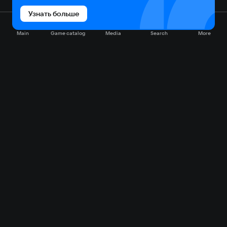
Узнать больше
Main
Game catalog
Media
Search
More
Game catalog
Available on VK Play
Free
Sale
My games
Cloud gaming
Main
Plans
Download
FAQ