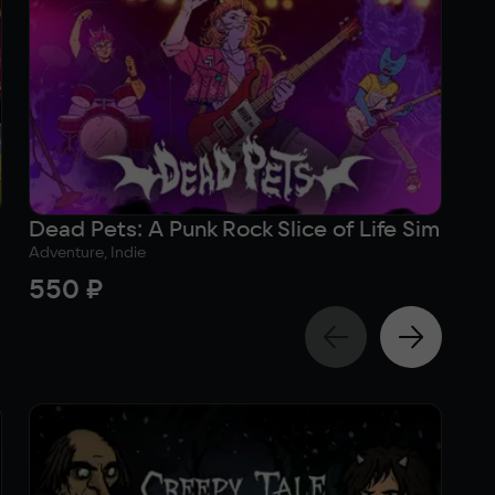
Dead Pets: A Punk Rock Slice of Life Sim
JE
Adventure, Indie
Act
550 ₽
41