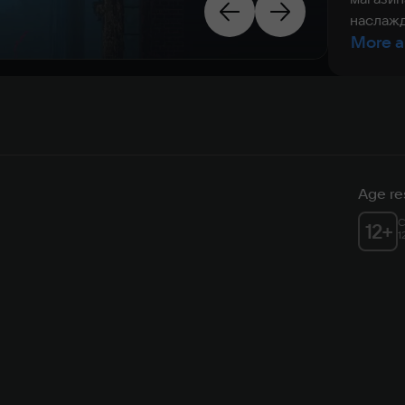
наслажд
More a
Age res
C
12
+
1