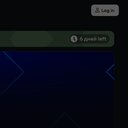
Log in
6 дней left