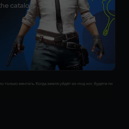
the catalog
о только мечтать. Когда земля уйдёт из-под ног, будете ли
взаимодействие между хищниками и добычей ни на что не