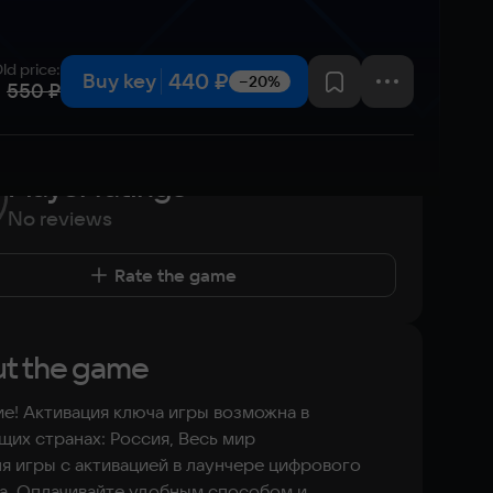
ld price
:
440 ₽
Buy key
−20%
550 ₽
Player ratings
No reviews
Rate the game
t the game
е! Активация ключа игры возможна в
их странах: Россия, Весь мир
я игры с активацией в лаунчере цифрового
а. Оплачивайте удобным способом и