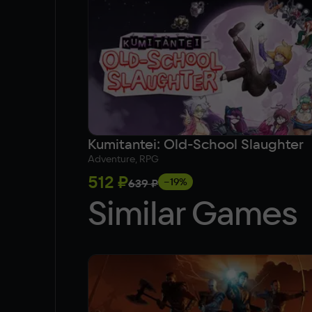
Kumitantei: Old-School Slaughter
Adventure, RPG
512 ₽
−19%
639 ₽
Similar Games