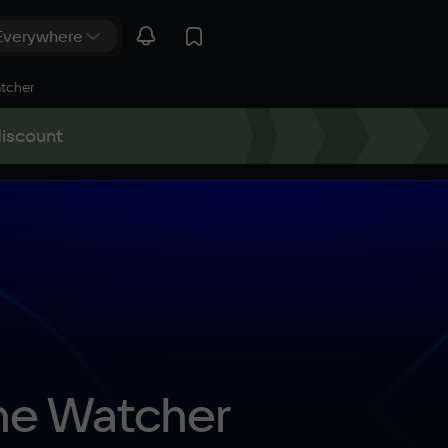
atcher
discount
The Watcher