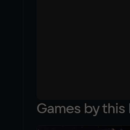
Korean
Japanese
Games by this 