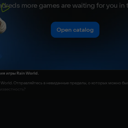
dreds more games are waiting for you in 
Open catalog
ия игры Rain World.
n World. Отправляйтесь в невиданные пределы, о которых можно был
еизвестность?
породы появляются на свет и ищут себе благодатное местечко, а 
некот пытается найти укрытие и выжить.