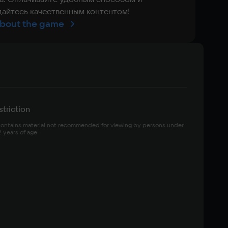
айтесь качественным контентом!
bout the game
triction
ontains material not recommended for viewing by persons under 
2 years of age