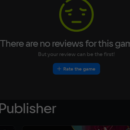
Portuguese
Turkish
There are no reviews for this ga
But your review can be the first!
Rate the game
Publisher