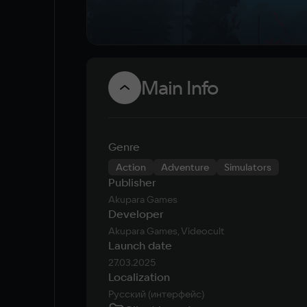
Main Info
Genre
Action
Adventure
Simulators
Publisher
Akupara Games
Developer
Akupara Games, Videocult
Launch date
27.03.2025
Localization
Русский (интерфейс)