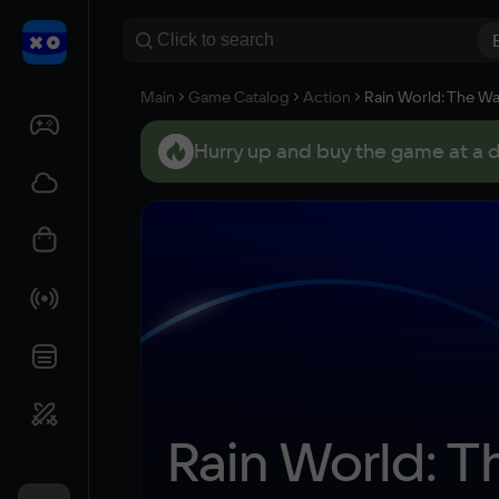
Main
Game Catalog
Action
Rain World: The W
Hurry up and buy the game at a 
Rain World: 