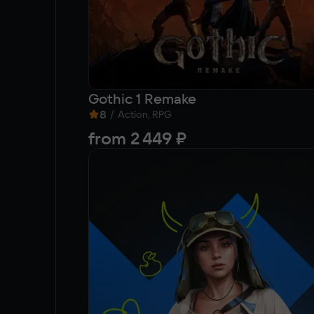
Gothic 1 Remake
8
/
Action, RPG
from
2 449 ₽