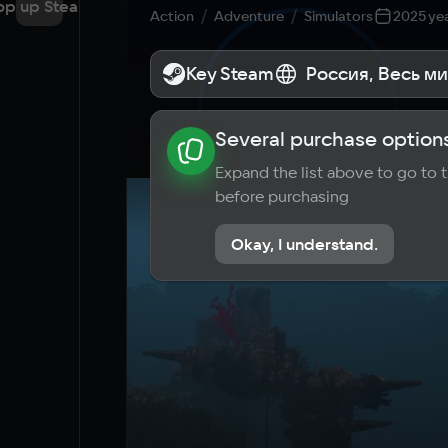
op up Steam
Action
Adventure
Simulators
2025 ye
Key Steam
Key Steam
Россия, Весь м
Россия, Весь м
Several purchase options
About the game
News
Requi
Expand the list above to go to
before purchasing
Okay, I understand.