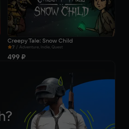
Creepy Tale: Snow Child
Cl
7
/
8
Adventure, Indie, Quest
499 ₽
Fr
h?