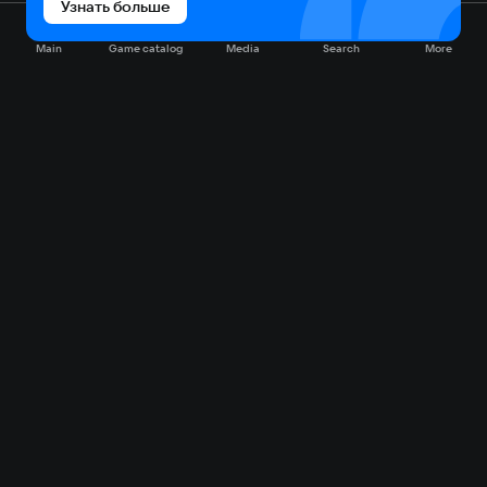
Узнать больше
Main
Game catalog
Media
Search
More
Game catalog
Available on VK Play
Free
Sale
My games
Cloud gaming
Main
Plans
Download
FAQ
Market