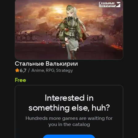
Стальные Валькирии
Cor
6,7
/
8,
Anime, RPG, Strategy
53
Free
Interested in
something else, huh?
Hundreds more games are waiting for
you in the catalog