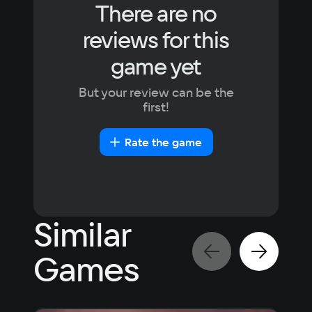
Windows 10, Windows 11
There are no
Processor
reviews for this
Intel core i5
Memory
game yet
8 gb
Video card
But your review can be the
Nvidea MX 250
first!
Space
0.1 GB
Rate the game
Similar
Games