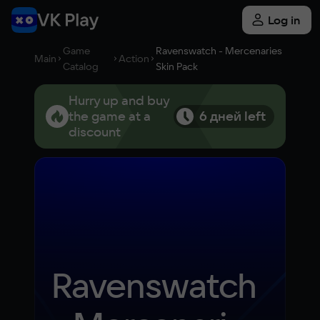
Log in
Game
Ravenswatch - Mercenaries
Main
Action
Catalog
Skin Pack
Hurry up and buy
the game at a
6 дней left
discount
Ravenswatch 