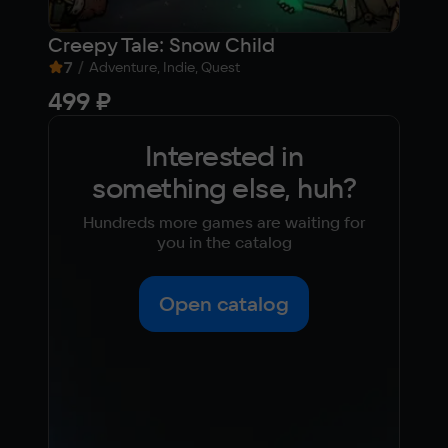
Creepy Tale: Snow Child
Sub
7
/
7
/
Adventure, Indie, Quest
499 ₽
fr
Interested in
something else, huh?
Hundreds more games are waiting for
you in the catalog
Open catalog