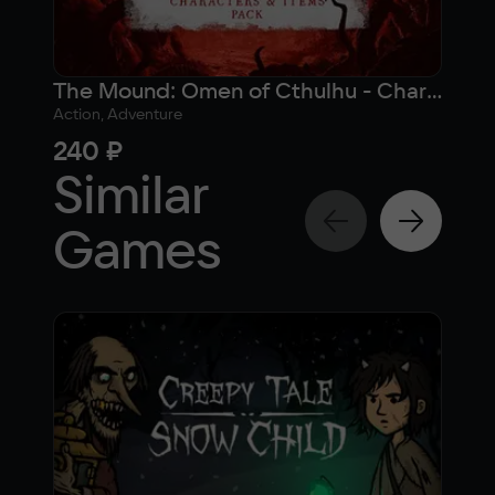
The Mound: Omen of Cthulhu - Characters & Items Pack
Action, Adventure
Actio
240 ₽
2 1
Similar
Games