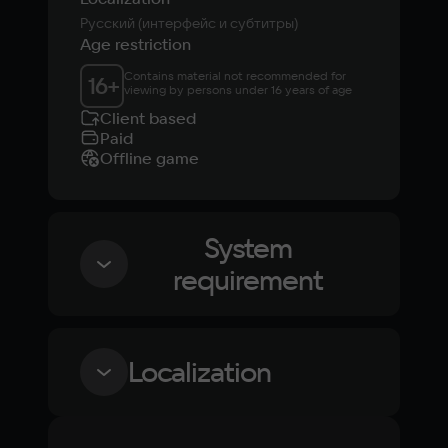
Русский (интерфейс и субтитры)
Age restriction
Contains material not recommended for 
16
+
viewing by persons under 16 years of age
Client based
Paid
Offline game
System
requirement
Minimum
Localization
OS
Windows 10