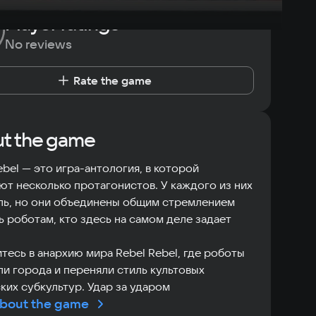
Player ratings
No reviews
Rate the game
t the game
ebel — это игра-антология, в которой
ют несколько протагонистов. У каждого из них
ль, но они объединены общим стремлением
ь роботам, кто здесь на самом деле задает
тесь в анархию мира Rebel Rebel, где роботы
ли города и переняли стиль культовых
ких субкультур. Удар за ударом
bout the game
изируйтесь с ритмом, выполняйте комбо и