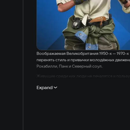
Воображаемая Великобритания 1950-х — 1970-х 
перенять стиль и привычки молодёжных движений
Рокабилли, Панк и Северный соул.
Живущие среди них люди не печалятся и польз
изобретение Босса — труба со встроенным рад
Expand
Герою нужно добраться до холодильника и достат
холодильник и утолить жажду, но для этого при