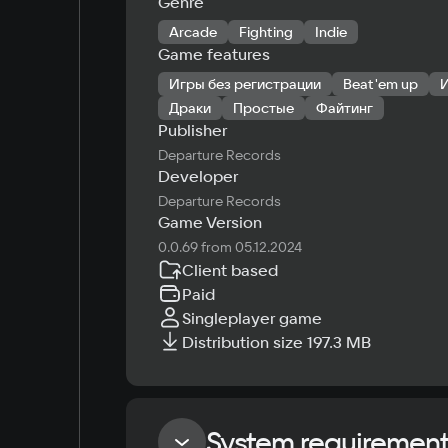
Genre
Arcade
Fighting
Indie
Game features
Игры без регистрации
Beat'em up
Драки
Простые
Файтинг
Publisher
Departure Records
Developer
Departure Records
Game Version
0.0.69 from 05.12.2024
Client based
Paid
Singleplayer game
Distribution size 197.3 MB
System requiremen