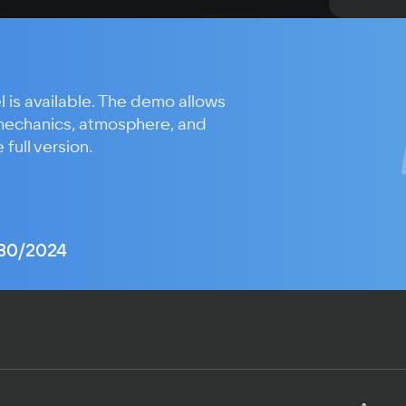
разноси
 is available. The demo allows
mechanics, atmosphere, and
full version.
/30/2024