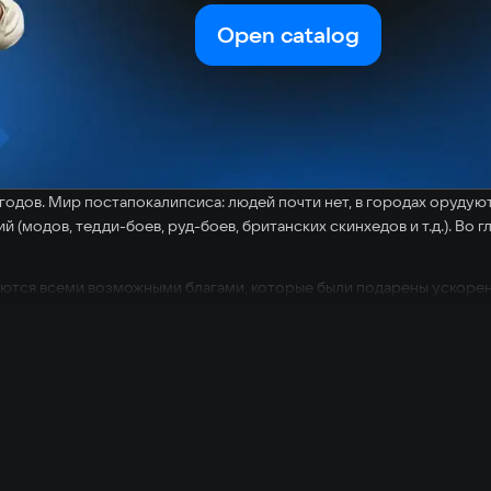
Open catalog
годов. Мир постапокалипсиса: людей почти нет, в городах орудую
 (модов, тедди-боев, руд-боев, британских скинхедов и т.д.). Во
уются всеми возможными благами, которые были подарены ускорен
иоприёмником, оружие, которое становится мощнее, если пользов
ь баночку напитка. Так как холодильник — тоже робот, он имеет св
дется отбиваться от роботов, которых “кожаный” просто раздражае