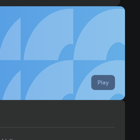
те механических наглецов в темпе рока.
Play