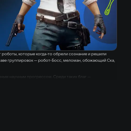
т роботы, которые когда-то обрели сознание и решили
 главе группировок — робот-Босс, меломан, обожающий Ска,
ным научным прогрессом. Среди таких благ —
аться им в ритме музыки.
ой характер и может убегать. Задача игрока — догнать
т.