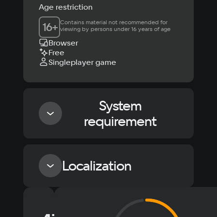
Age restriction
Contains material not recommended for 
16
+
viewing by persons under 16 years of age
Browser
Free
Singleplayer game
System
requirement
Minimum
Localization
OS
Windows 7
Language
Text
Voiceover
Language
Recommended