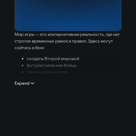
Мир игры — это альтернативная реальность, где нет
строгих временных рамок и правил. Здесь могут
сойтись в бою:
солдаты Второй мировой
футуристические бойцы
техника разных эпох
и даже фантастические юниты
Expand
Главная идея —
вечное противостояние двух
сторон: красных и синих
, где победа зависит не от
сценария, а от твоих решений.
Это не просто война — это
песочница конфликтов
,
где история, фантазия и абсурд смешиваются в один
зрелищный бой.