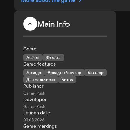
More about the game
Main Info
Genre
Action
Shooter
Game features
Аркада
Аркадный шутер
Баттлер
Для мальчиков
Битва
Publisher
Game_Push
Developer
Game_Push
Launch date
03.03.2026
Game markings