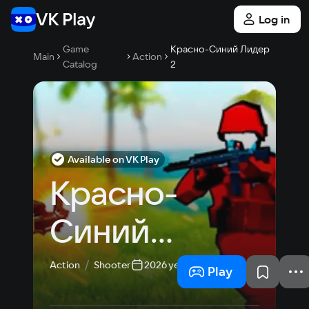
Log in
Game
Красно-Синий Лидер
Main
Action
Catalog
2
Available on VK Play
Красно-
Синий 
Лидер 2
Action
Shooter
2026 year
Play