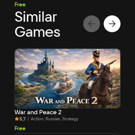
Free
Fre
Similar
Games
War and Peace 2
Met
5,7
/
9
Action, Russian, Strategy
1 5
Free