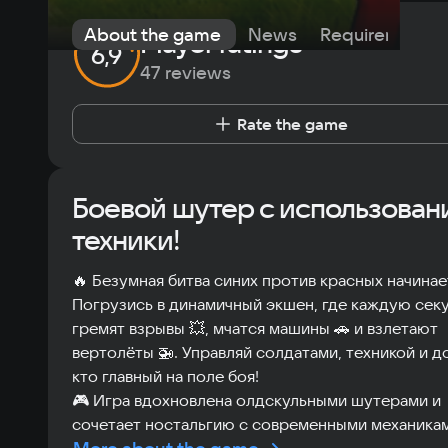
About the game
News
Requirements
Player ratings
6,9
47 reviews
Rate the game
Боевой шутер с использован
техники!
🔥 Безумная битва синих против красных начинае
Погрузись в динамичный экшен, где каждую сек
гремят взрывы 💥, мчатся машины 🚗 и взлетают
вертолёты 🚁. Управляй солдатами, техникой и д
кто главный на поле боя!
🎮 Игра вдохновлена олдскульными шутерами и
сочетает ностальгию с современными механикам