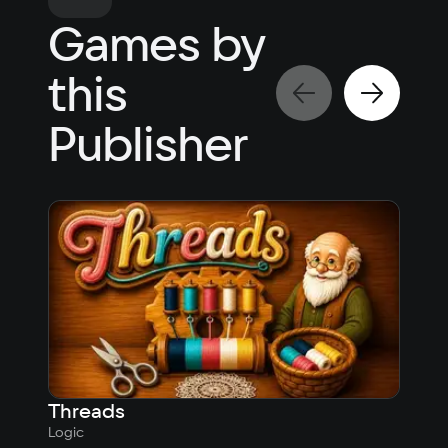
Games by
this
Publisher
Threads
Per
Logic
Logic