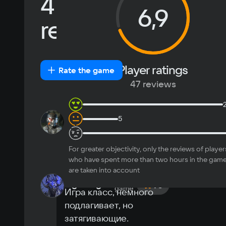
47
Russian
Spanish
6,9
English
French
OS
reviews
Simplified
German
Windows 11
Chinese
Arabic
Italian
Korean
Portugues
Most
Player ratings
New
Positive
Neutral
Negative
Rate the game
Japanese
Turkish
helpful
47 reviews
6 h
in-
5
id1029853296
8
game
игра хорошая но 
проблемы с курсором 
For greater objectivity, only the reviews of player
все же есть
who have spent more than two hours in the gam
0
0
August 3 2026
are taken into account
9 h
in-
nightanger
10
game
Игра класс, немного 
подлагивает, но 
затягивающие.