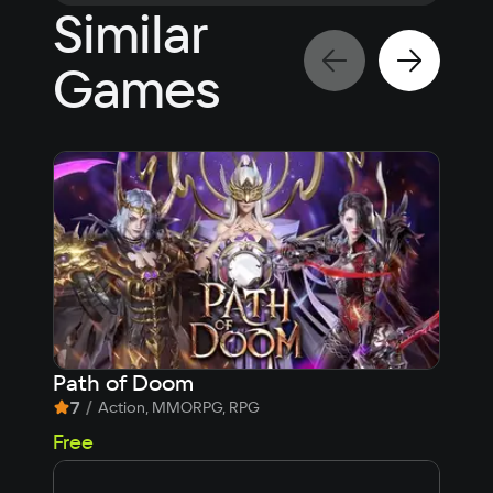
Similar
GTX 1080 (8 GB)
Space
Games
67 GB
Other
DirectX 12
Path of Doom
Res
7
/
8,
Action, MMORPG, RPG
fr
Free