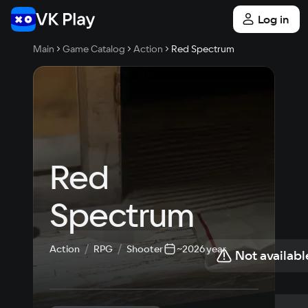
Log in
Main
Game Catalog
Action
Red Spectrum
Red 
Spectrum
Action
RPG
Shooter
~2026 year
Not availabl