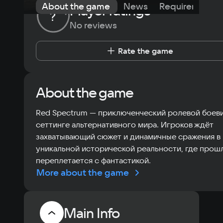
About the game
News
Requirements
Player ratings
?
No reviews
Rate the game
About the game
Red Spectrum — приключенческий ролевой боеви
сеттинге альтернативного мира. Игроков ждёт
захватывающий сюжет и динамичные сражения в
уникальной исторической реальности, где прош
переплетается с фантастикой.
More about the game
Main Info