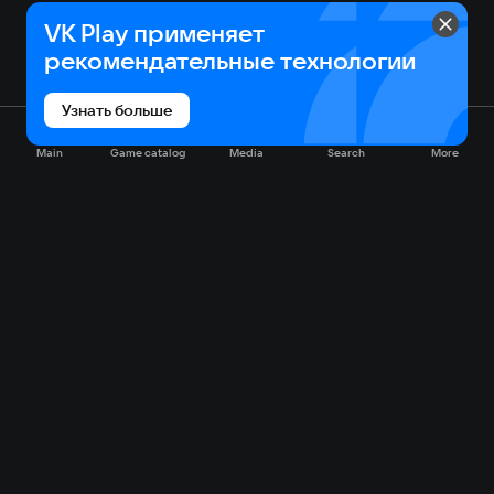
VK Play применяет
рекомендательные технологии
Узнать больше
Main
Game catalog
Media
Search
More
Game catalog
Available on VK Play
Free
Sale
My games
Cloud gaming
Main