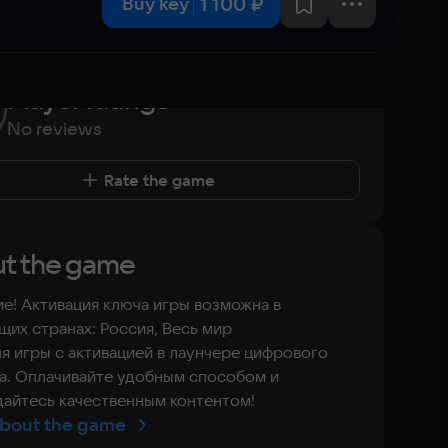
1 100 ₽
Buy key
Player ratings
No reviews
Rate the game
t the game
е! Активация ключа игры возможна в
их странах: Россия, Весь мир
я игры с активацией в лаунчере цифрового
а. Оплачивайте удобным способом и
айтесь качественным контентом!
bout the game