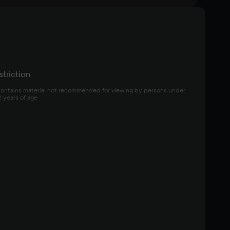
triction
ontains material not recommended for viewing by persons under 
2 years of age