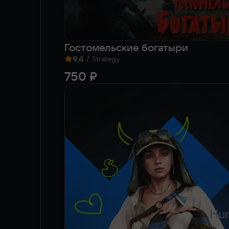
Гостомельские богатыри
9,4
/
Strategy
750 ₽
Hun