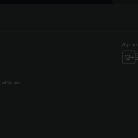
Age res
C
12
+
1
inal Games