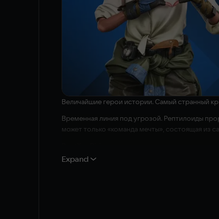
Величайшие герои истории. Самый странный кр
Временная линия под угрозой. Рептилоиды прор
может только «команда мечты», состоящая из 
Reptilian Rising — пошаговая стратегическая р
полях сражений, простирающихся от зарождени
Expand
переломить ход сражения.
Тактика отряда в ретро-стиле
Дайте отпор в динамичных, реактивных пошагов
синергии и используйте рельеф местности в св