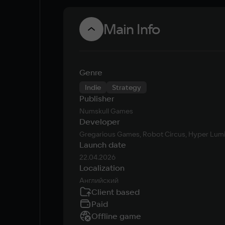
Main Info
Genre
Indie
Strategy
Publisher
Numskull Games
Developer
Gregarious Games, Robot Circus, Hyper Lum
Launch date
22.04.2026
Localization
Английский
Client based
Paid
Offline game