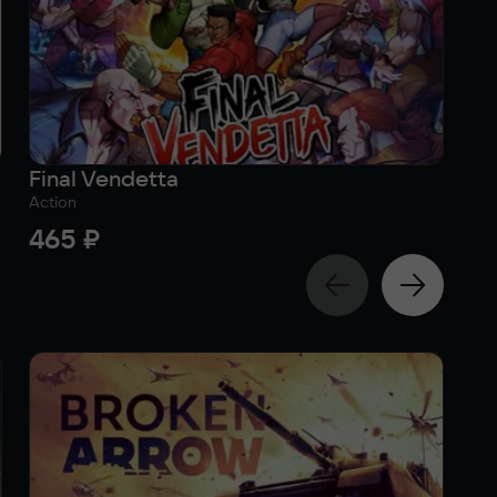
Final Vendetta
Ge
Action
Act
465 ₽
4