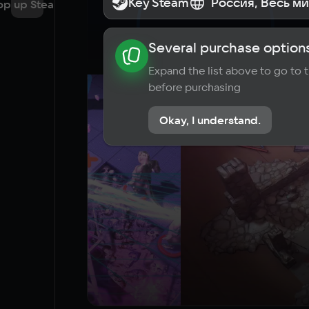
Key Steam
Key Steam
Россия, Весь м
Россия, Весь м
op up Steam
Several purchase options
About the game
News
Requi
Expand the list above to go to
before purchasing
Okay, I understand.