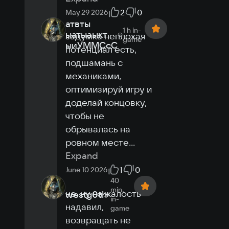
2
0
May 29 2026
атвты
1 h
in-
ыатыаыкт
задумка неплохая 
game
ыиУММСсС
потенциал есть, 
подшамань с 
механиками, 
оптимизируй игру и 
доделай концовку, 
чтобы не 
обрывалась на 
ровном месте
...
Expand
1
0
June 10 2026
40
min.
не, ну на жалость 
westg0th
in-
надавил, 
game
возвращать не 