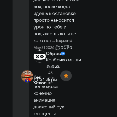
лох, после когда 
идешь к остановке 
просто наносится 
урон по тебе и 
подыхаешь хотя не 
кого нет
...
Expand
0
0
May 31 2026
Сброс
Колёсико мыши
🙏🙏🙏
45
Кек
min.
Для 1 Игры 
Кекоп
in-
неплохо  
game
конечно 
анимация 
движений рук  
катсцен  и 