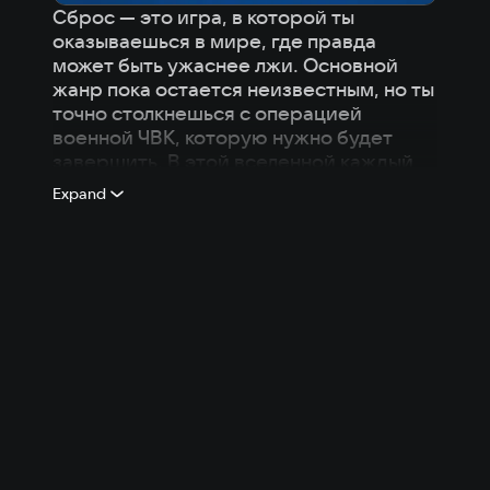
Сброс — это игра, в которой ты
оказываешься в мире, где правда
может быть ужаснее лжи. Основной
жанр пока остается неизвестным, но ты
точно столкнешься с операцией
военной ЧВК, которую нужно будет
завершить. В этой вселенной каждый
шаг может привести к неожиданным
Expand
поворотам, а правда заставит тебя
вздрогнуть. Здесь есть место страху,
загадкам и темным тайнам.
Присоединяйся, чтобы понять, что
скрывается за маской реальности.