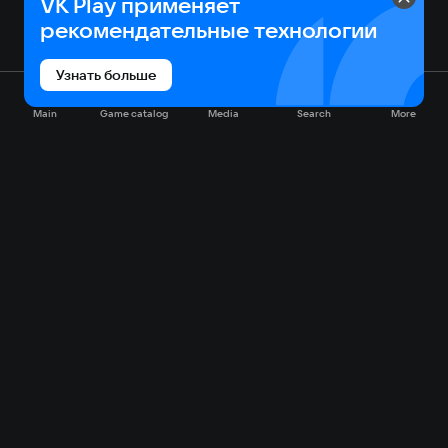
VK Play применяет
рекомендательные технологии
Узнать больше
Main
Game catalog
Media
Search
More
Game catalog
Available on VK Play
Free
Sale
My games
Cloud gaming
Main
Plans
Download