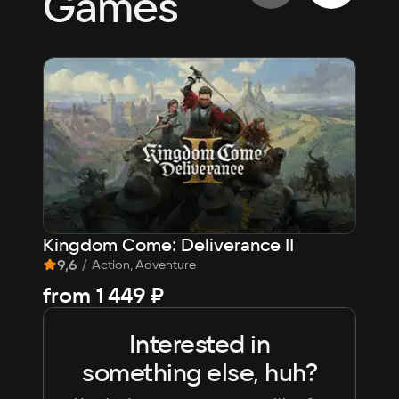
Games
Kingdom Come: Deliverance II
Day
9,6
/
7,9
Action, Adventure
from
1 449 ₽
Fre
Interested in
something else, huh?