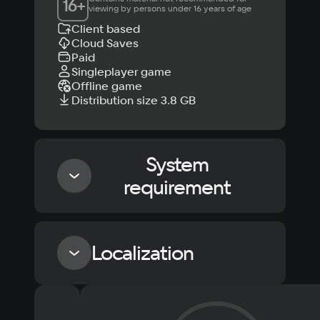
16
+
viewing by persons under 16 years of age
Client based
Cloud Saves
Paid
Singleplayer game
Offline game
Distribution size 3.8 GB
System
requirement
Minimum
Localization
OS
Windows 10, Windows 11
Language
Text
Voiceover
Language
Processor