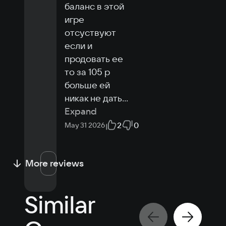
баланс в этой 
игре 
отсуствуют  
если и 
продовать ее 
то за 105 р 
больше ей 
никак не дать
...
Expand
2
0
May 31 2026
More reviews
Similar