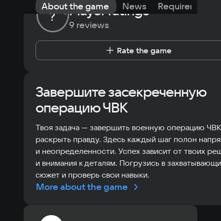
About the game
News
Requirements
Player ratings
?
9 reviews
Rate the game
Завершите засекреченную
операцию ЧВК
Твоя задача — завершить военную операцию ЧВК
раскрыть правду. Здесь каждый шаг полон напр
и неопределенности. Успех зависит от твоих ре
и внимания к деталям. Погрузись в захватывающ
сюжет и проверь свои навыки.
More about the game