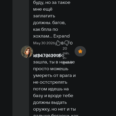
буду, но за такое 
мне ещё 
заплатить 
должны. багов, 
как бпла по 
хохлам
...
Expand
8
0
May 30 2026
20
min.
игра не особо 
id847243918
in-
зашла, ты в начале 
game
просто можешь 
умереть от врага и 
не остстрелять 
потом идешь на 
базу и вроде тебе 
должны выдать 
оружку, но нет и ты 
дальше бегаешь как 