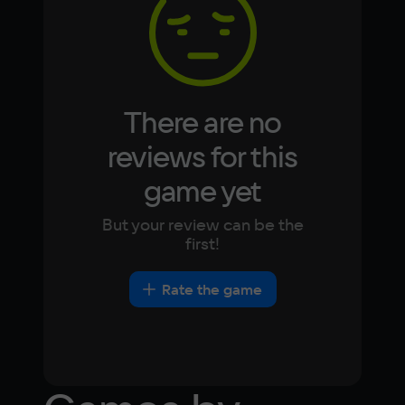
Japanese
Turkish
Video card
NVIDIA GeForce GTX 1060 (6 GB) AMD 
Radeon RX 580 (8 GB)
There are no
Space
60 ГБ
reviews for this
game yet
Other
DirectX(R): 11, Звуковая карта: совместимая 
But your review can be the
c DirectX
first!
Rate the game