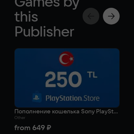
Games by
this
Publisher
Пополнение кошелька Sony PlayStation на 250 лир (Турция)
Other
Actio
from
649 ₽
fr