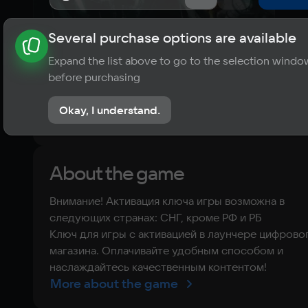
Several purchase options are available
About the game
News
Publications
Player ratings
Expand the list above to go to the selection windo
?
before purchasing
No reviews
Okay, I understand.
Rate the game
About the game
Внимание! Активация ключа игры возможна в
следующих странах: СНГ, кроме РФ и РБ
Ключ для игры с активацией в лаунчере цифрово
магазина. Оплачивайте удобным способом и
наслаждайтесь качественным контентом!
More about the game