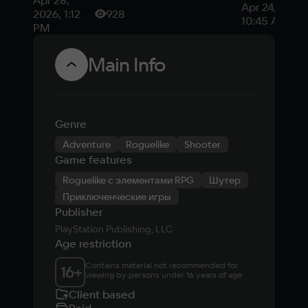
Apr 28,
эксклюзив
Apr 24, 2026,
истинную и
2026, 1:12
928
главное и
10:45 AM
секретную
PM
обзоров S
Main Info
Genre
Adventure
Roguelike
Shooter
Game features
Roguelike с элементами RPG
Шутер
Приключенческие игры
Publisher
PlayStation Publishing, LLC
Age restriction
Contains material not recommended for 
16
+
viewing by persons under 16 years of age
Client based