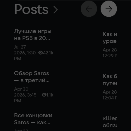
Posts
Лучшие игры
Как изме
на PS5 в 2026
уровень
году
Jul 27,
сложност
Apr 28, 2026
2026, 1:30
42.1k
Saros
12:29 PM
PM
Обзор Saros
Как быст
— в третий
путешест
раз я это не
Apr 30,
в Saros
Apr 28, 2026
куплю
2026, 3:45
1.1k
12:04 PM
PM
Все концовки
«Шедевр 
Saros — как
обязател
получить