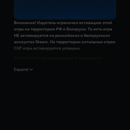
Внимание! Издатель ограничил активацию этой
игры на территории РФ и Беларуси. То есть игра
НЕ активируется на российских и белорусских
аккаунтах Steam. На территории остальных стран
СНГ игра активируется успешно.
Вступите в битву за выживание В знаменитом
шутере-рогалике от третьего лица — легендарные
Expand
сражения Returnal™ теперь доступны на ПК с
улучшенной производительностью и рядом
графических доработок, которые сделают
путешествие Селены поистине незабываемым. Вас
ждет полная версия игры со всеми
дополнительными возможностями: приостановкой
цикла, фоторежимом, режимом кооперативной игры
и Башней Сизифа.
После крушения на постоянно меняющейся