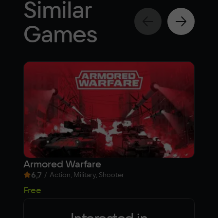
Similar
Games
Armored Warfare
Fro
6,7
/
6,
Action, Military, Shooter
Free
Fre
Interested in