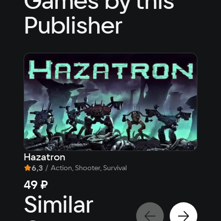
Games by this
Publisher
Hazatron
6,3
/
Action, Shooter, Survival
49 ₽
Similar