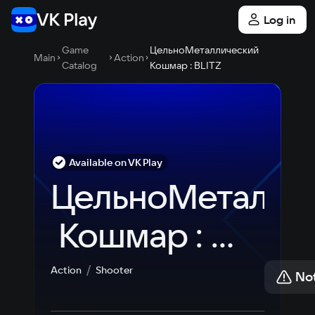
Log in
Game
ЦельноМеталлический
Main
Action
Catalog
Кошмар : BLITZ
Available on VK Play
ЦельноМеталли
 Кошмар : 
BLITZ
Action
Shooter
Not