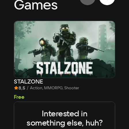
Games
STALZONE
Life
8,5
/
8,
Action, MMORPG, Shooter
52
Free
Interested in
something else, huh?