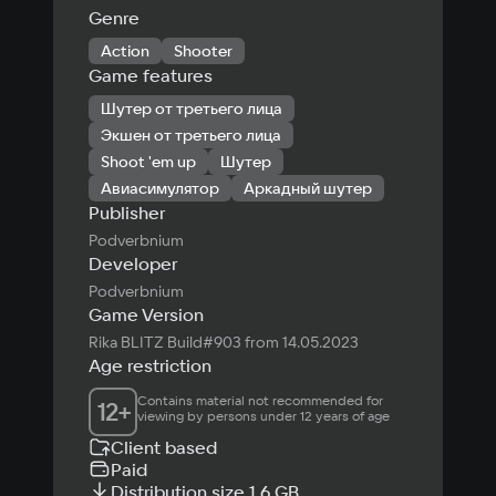
Genre
Action
Shooter
Game features
Шутер от третьего лица
Экшен от третьего лица
Shoot 'em up
Шутер
Авиасимулятор
Аркадный шутер
Publisher
Podverbnium
Developer
Podverbnium
Game Version
Rika BLITZ Build#903 from 14.05.2023
Age restriction
Contains material not recommended for 
12
+
viewing by persons under 12 years of age
Client based
Paid
Distribution size 1.6 GB