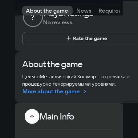
About the game
News
Requirements
Player ratings
?
No reviews
Rate the game
About the game
ЦельноМеталлический Кошмар – стрелялка с
процедурно генерируемыми уровнями.
More about the game
Main Info