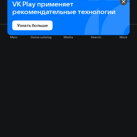
VK Play применяет
рекомендательные технологии
Узнать больше
Main
Game catalog
Media
Search
More
Game catalog
Available on VK Play
Free
Sale
My games
Cloud gaming
Main
Plans