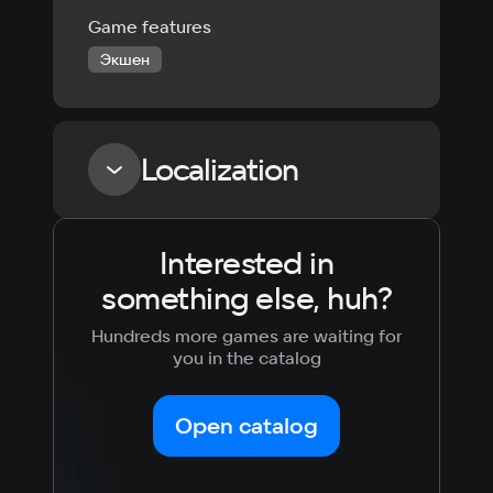
Game features
Экшен
Localization
Interested in
Language
Text
Voiceover
Language
something else, huh?
Russian
Spanish
English
French
Hundreds more games are waiting for
Simplified
German
you in the catalog
Chinese
Arabic
Italian
Korean
Portugues
Open catalog
Japanese
Turkish