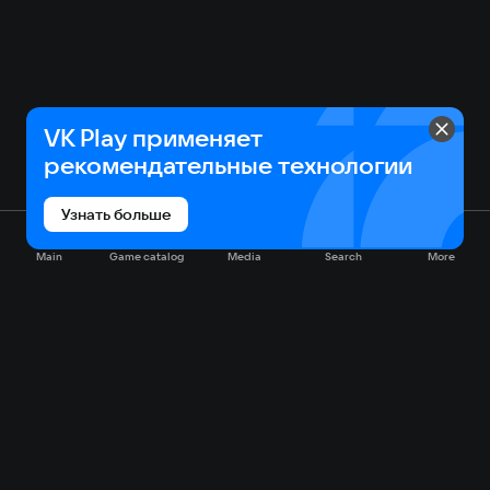
VK Play применяет
рекомендательные технологии
Узнать больше
Main
Game catalog
Media
Search
More
Game catalog
Available on VK Play
Free
Sale