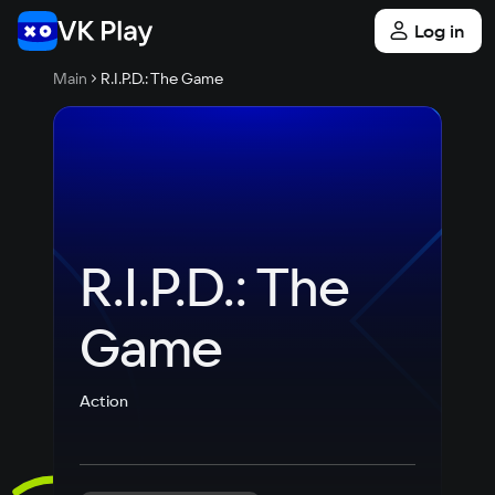
Log in
Main
R.I.P.D.: The Game
R.I.P.D.: The 
Game
Action