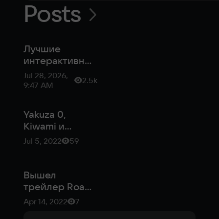
Posts
Лучшие
интерактивные
фильмы в 2026
Jul 28, 2026,
2.5k
году
9:47 AM
Yakuza 0,
Kiwami и
Kiwami 2
Jul 5, 2022
59
вернулись в
Xbox Game
Pass в новой
Вышел
подборке
трейлер Road
96 — триллера
Apr 14, 2022
7
о побеге из