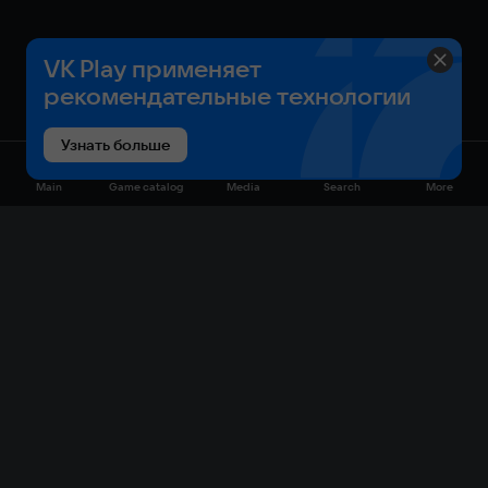
VK Play применяет
рекомендательные технологии
Узнать больше
Main
Game catalog
Media
Search
More
Game catalog
Available on VK Play
Free
Sale
My games
Cloud gaming