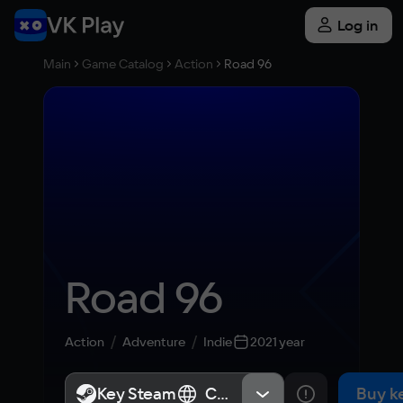
Log in
Main
Game Catalog
Action
Road 96
Road 96
Action
Adventure
Indie
2021 year
Key Steam
Key Steam
СНГ, Россия
СНГ, Россия
Buy k