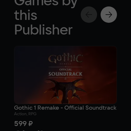
Games by
this
Publisher
Gothic 1 Remake - Official Soundtrack
Tid
Action, RPG
Adven
599 ₽
1 2