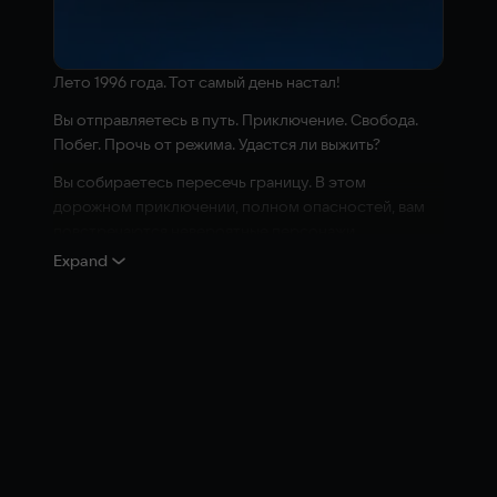
Лето 1996 года. Тот самый день настал!
Вы отправляетесь в путь. Приключение. Свобода.
Побег. Прочь от режима. Удастся ли выжить?
Вы собираетесь пересечь границу. В этом
дорожном приключении, полном опасностей, вам
повстречаются невероятные персонажи,
раскроются хитросплетения их историй и
Expand
секретов. Постоянными в этом путешествии могут
быть только перемены.
С каждым километром дороги раскрываются новые
возможности выбора.
Ваши решения влияют не только на предстоящий
путь, но и на жизни людей, а может быть, и на судьбу
всей страны!
Вас ждут тысячи дорог авторитарного государства
Петрия.