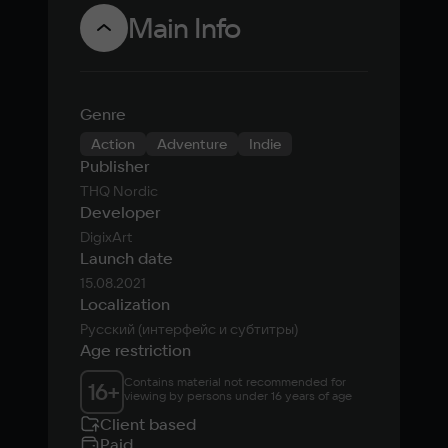
тоталитарной
Main Info
страны
Genre
Action
Adventure
Indie
Publisher
THQ Nordic
Developer
DigixArt
Launch date
15.08.2021
Localization
Русский (интерфейс и субтитры)
Age restriction
Contains material not recommended for 
16
+
viewing by persons under 16 years of age
Client based
Paid