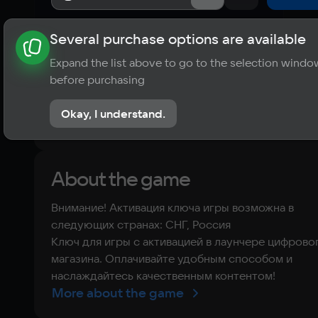
Several purchase options are available
About the game
News
Publications
Player ratings
Expand the list above to go to the selection windo
?
before purchasing
No reviews
Okay, I understand.
Rate the game
About the game
Внимание! Активация ключа игры возможна в
следующих странах: СНГ, Россия
Ключ для игры с активацией в лаунчере цифрово
магазина. Оплачивайте удобным способом и
наслаждайтесь качественным контентом!
More about the game