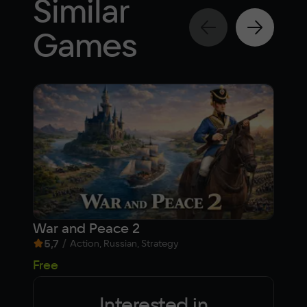
Similar
Games
War and Peace 2
007
5,7
/
9,
Action, Russian, Strategy
fr
Free
Interested in