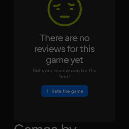
Japanese
Turkish
Video card
NVIDIA GeForce GTX 1060
Space
15 ГБ
There are no
Other
reviews for this
DirectX(R): 11, Звуковая карта: совместимая 
game yet
c DirectX
But your review can be the
first!
Rate the game