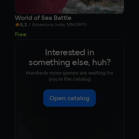
World of Sea Battle
Hai
8,3
/
9,1
Adventure, Indie, MMORPG
69
Free
Interested in
something else, huh?
Hundreds more games are waiting for
you in the catalog
Open catalog