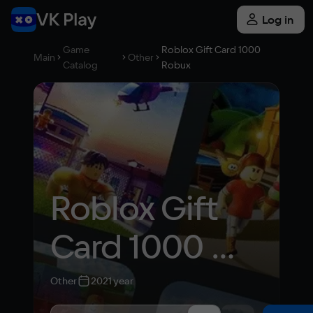
Log in
Game
Roblox Gift Card 1000
Main
Other
Catalog
Robux
Roblox Gift 
Card 1000 
Robux
Other
2021 year