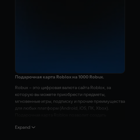
Подарочная карта Roblox на 1000 Robux.
Robux – это цифровая валюта сайта Roblox, за
которую вы можете приобрести предметы,
мгновенные игры, подписку и прочие преимущества
для любых платформ (Android, iOS, ПК, Xbox).
Подарочная карта Roblox позволит создать
уникальный и интересный интернет-мир вместе с
Expand
друзьями.