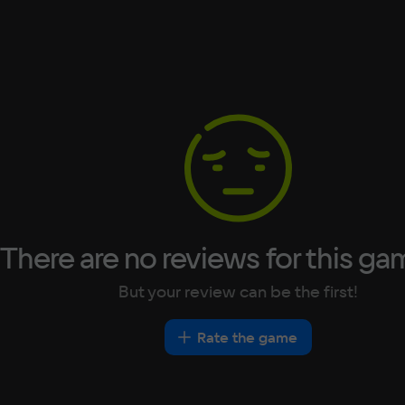
Text
Voiceover
Language
Spanish
French
German
Italian
Portuguese
Turkish
There are no reviews for this ga
But your review can be the first!
Rate the game