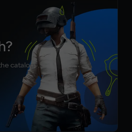
h?
the catalog