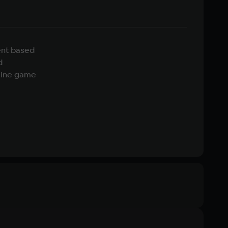
ent based
d
line game