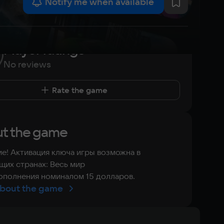
Notify me when available
Player ratings
No reviews
Rate the game
t the game
е! Активация ключа игры возможна в
их странах: Весь мир
ополнения номиналом 15 долларов.
bout the game