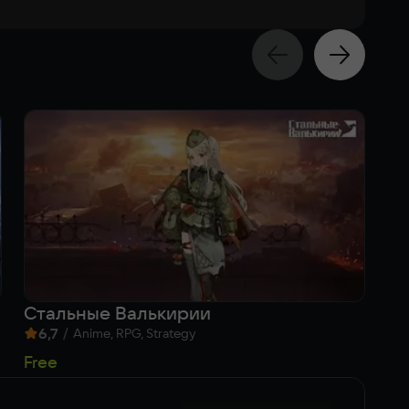
Стальные Валькирии
Co
6,7
/
8
Anime, RPG, Strategy
5
Free