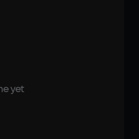
Text
Voiceover
me yet