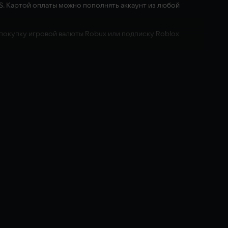
iOS. Картой оплаты можно пополнять аккаунт из любой
 покупку игровой валюты Robux или подписку Roblox
фантазий. Присоединитесь к миллионам других людей и
ой зарегистрирована ваша учетная запись Roblox, по курсу, указанному в
ux в зависимости от вашей местной валюты. Полученные кредиты могут