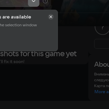
 are available
rements
Reviews
 the selection window
?
shots for this game yet
l fix it soon!
Abou
Внимани
следующ
Карта п
More a