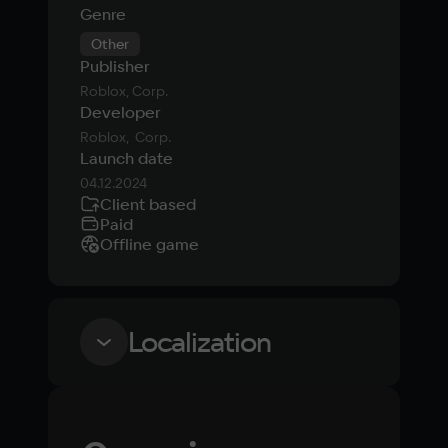
Genre
Other
Publisher
Roblox, Corp.
Developer
Roblox,  Corp.
Launch date
04.12.2024
Client based
Paid
Offline game
Localization
Language
Text
Voiceover
Language