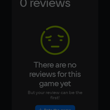
0 reviews
Russian
Spanish
English
French
Simplified
German
Chinese
Arabic
Italian
Korean
Portugues
Japanese
Turkish
There are no
reviews for this
game yet
But your review can be the
first!