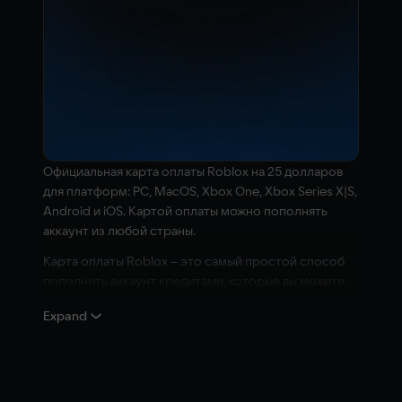
Официальная карта оплаты Roblox на 25 долларов
для платформ: PC, MacOS, Xbox One, Xbox Series X|S,
Android и iOS. Картой оплаты можно пополнять
аккаунт из любой страны.
Карта оплаты Roblox – это самый простой способ
пополнить аккаунт кредитами, которые вы можете
потратить на покупку игровой валюты Robux или
Expand
подписку Roblox Premium, а также для покупки
улучшений для вашего аватара или специальных
возможностей в играх!
Roblox – это невероятная виртуальная вселенная