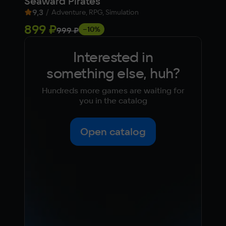
Seaward Pirates
BUL
9,3
/
9,
Adventure, RPG, Simulation
899 ₽
55
−10%
999 ₽
Interested in
something else, huh?
Hundreds more games are waiting for
you in the catalog
Open catalog