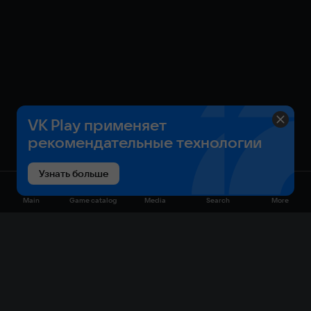
VK Play применяет
рекомендательные технологии
Узнать больше
Main
Game catalog
Media
Search
More
Game catalog
Available on VK Play