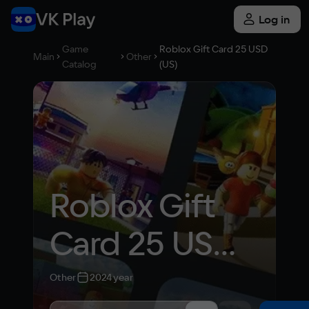
Log in
Game
Roblox Gift Card 25 USD
Main
Other
Catalog
(US)
Roblox Gift 
Card 25 USD 
(US)
Other
2024 year