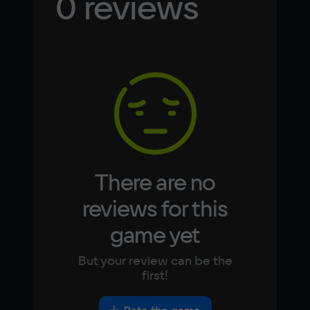
0 reviews
Russian
Spanish
English
French
Simplified
German
Chinese
Arabic
Italian
Korean
Portugues
Japanese
Turkish
There are no
reviews for this
game yet
But your review can be the
first!