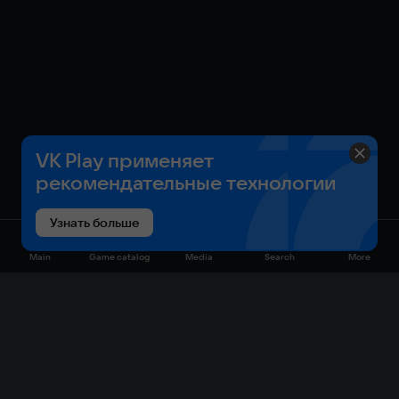
VK Play применяет
рекомендательные технологии
Узнать больше
Main
Game catalog
Media
Search
More
Game catalog
Available on VK Play