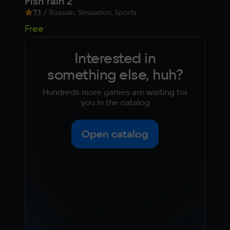
Fish rain 2
Pra
7,1
/
10
Russian, Simulation, Sports
4 9
Free
Interested in
something else, huh?
Hundreds more games are waiting for
you in the catalog
Open catalog