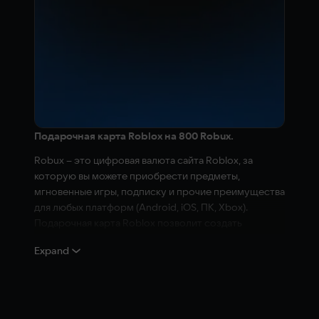
Подарочная карта Roblox на 800 Robux.
Robux – это цифровая валюта сайта Roblox, за
которую вы можете приобрести предметы,
мгновенные игры, подписку и прочие преимущества
для любых платформ (Android, iOS, ПК, Xbox).
Подарочная карта Roblox позволит создать
уникальный и интересный интернет-мир вместе с
Expand
друзьями.
Чтобы активировать код: