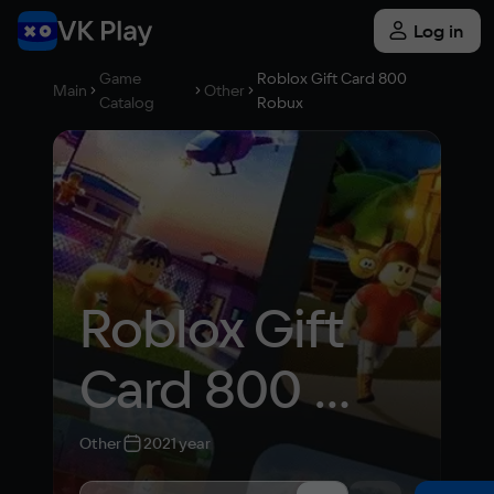
Log in
Game
Roblox Gift Card 800
Main
Other
Catalog
Robux
Roblox Gift 
Card 800 
Robux
Other
2021 year