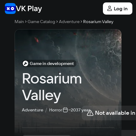
Log in
Main
Game Catalog
Adventure
Rosarium Valley
Game in development
Rosarium 
Valley
Adventure
Horror
~2037 year
Not available in