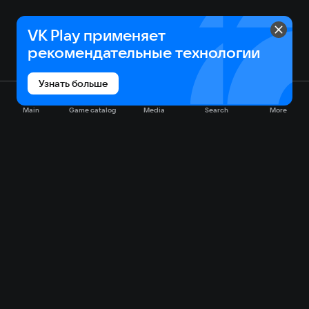
VK Play применяет
рекомендательные технологии
Узнать больше
Main
Game catalog
Media
Search
More
Game catalog
Available on VK Play
Free
Sale
My games
Cloud gaming