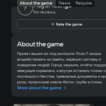
About the game
News
Requirements
Player ratings
?
No reviews
Rate the game
About the game
Проект вышел из-под контроля. Роза-7 начала
воздействовать на память, нервную систему и
поведение людей. Город закрыли, отчёты подде
эвакуация сорвалась, а внутри остались только 
поспешного бегства, тревожные документы и к
розы, проросшие сквозь бетон, трубы и стены.
More about the game