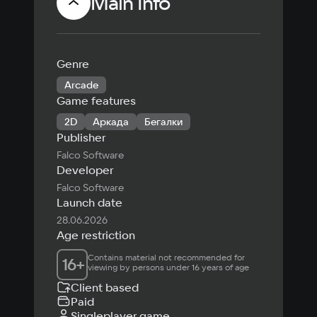
Main Info
Genre
Arcade
Game features
2D
Аркада
Бегалки
Publisher
Falco Software
Developer
Falco Software
Launch date
28.06.2026
Age restriction
Contains material not recommended for 
16
+
viewing by persons under 16 years of age
Client based
Paid
Singleplayer game