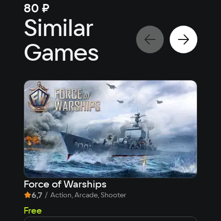
80 ₽
80
Similar
Games
Force of Warships
Tan
6,7
/
7,1
Action, Arcade, Shooter
Free
Fre