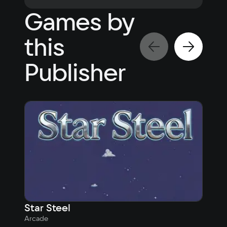
Games by
this
Publisher
Star Steel
Soa
Arcade
Arca