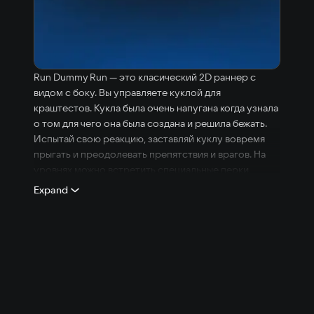
Run Dummy Run — это класический 2D раннер с
видом с боку. Вы управляете куклой для
краштестов. Кукла была очень напугана когда узнала
о том для чего она была создана и решила бежать.
Испытай свою реакцию, заставляй куклу вовремя
прыгать и преодолевать препятствия и врагов. На
уровнях можно встретить специальные перки,
которые меняют игровой процесс, например
Expand
ускоряя персонажа, или можно оседлать курицу и
лететь на ней, перевернуться вверх ногами взяв
антигравитационные ботинки.