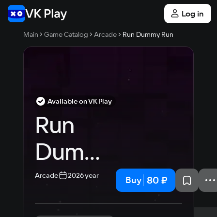
Log in
Main
Game Catalog
Arcade
Run Dummy Run
Available on VK Play
Run 
Dummy 
Run
Arcade
2026 year
80 ₽
Buy