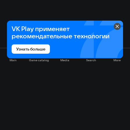
VK Play применяет
рекомендательные технологии
Узнать больше
Main
Game catalog
Media
Search
More
Game catalog
Available on VK Play
Free
Sale
My games