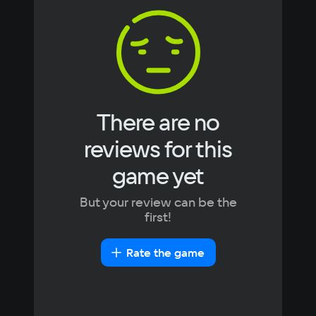
256 Mb
Korean
Portugues
Space
Japanese
Turkish
0.1 GB
Recommended
OS
Windows 10
There are no
Processor
reviews for this
Intel Core i5
Memory
game yet
2 Gb
Video card
But your review can be the
256 Mb
first!
Space
0.1 GB
Rate the game