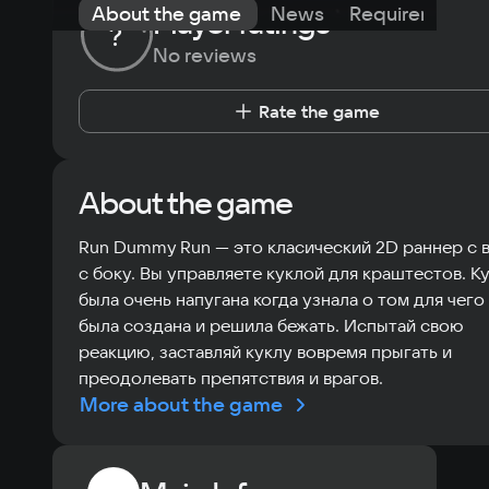
About the game
News
Requirements
Player ratings
?
No reviews
Rate the game
About the game
Run Dummy Run — это класический 2D раннер с 
с боку. Вы управляете куклой для краштестов. К
была очень напугана когда узнала о том для чего
была создана и решила бежать. Испытай свою
реакцию, заставляй куклу вовремя прыгать и
преодолевать препятствия и врагов.
More about the game