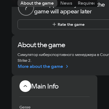
About the game
News
Requirements
The opportunity to rate the
?
game will appear later
Rate the game
About the game
Симулятор киберспортивного менеджера в Coun
Strike 2.
More about the game
Main Info
Genre