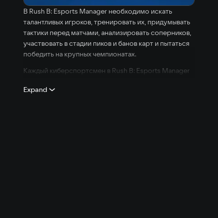
В Rush B: Esports Manager необходимо искать
талантливых игроков, тренировать их, придумывать
тактики перед матчами, анализировать соперников,
участвовать в стадии пиков и банов карт и пытаться
победить на крупных чемпионатах.
Каждый киберспортсмен в Rush B: Esports Manager
уникален благодаря 20 модификаторам личности и
Expand
24 видам характеристик. Кто-то станет отличным
капитаном и душой команды, а другие предпочитают
брать инициативу на себя.