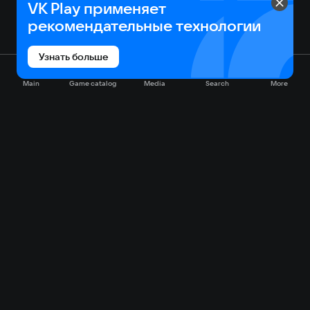
VK Play применяет
рекомендательные технологии
Узнать больше
Main
Game catalog
Media
Search
More
Game catalog
Available on VK Play
Free
Sale
My games
Cloud gaming
Main
Plans