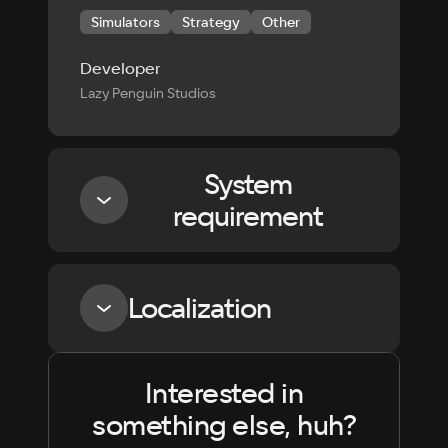
Simulators
Strategy
Other
Developer
Lazy Penguin Studios
System
requirement
Minimum
Localization
Processor
Intel Core i3 / AMD Ryzen 3
Interested in
Language
Text
Voiceover
Language
Memory
something else, huh?
Russian
Spanish
4 GB ОЗУ
Video card
English
French