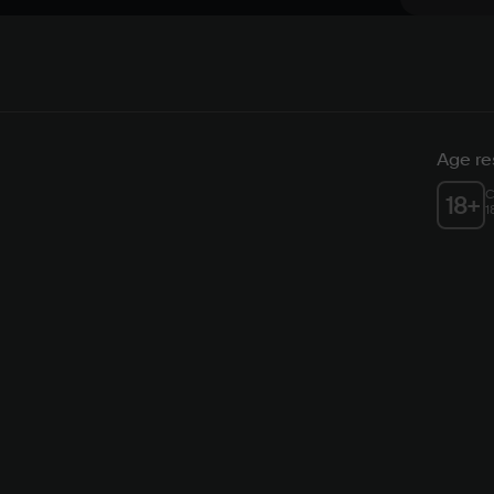
Age res
C
18
+
1