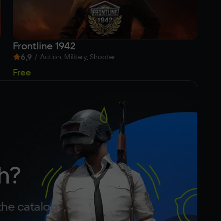
Frontline 1942
Re
6,9
/
8
Action, Military, Shooter
f
Free
h?
the catalog