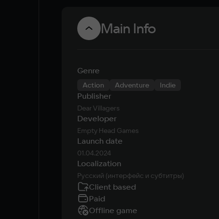
Main Info
Genre
Action
Adventure
Indie
Publisher
Dear Villagers
Developer
Empty Head Games
Launch date
01.04.2024
Localization
Русский (интерфейс и субтитры)
Client based
Paid
Offline game