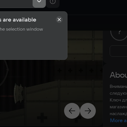
 are available
rements
Reviews
 the selection window
?
Abou
Внимани
следующ
Ключ дл
магазин
наслажд
More a