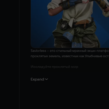
Saviorless – это стильный мрачный экшн-платф
проклятых земель, известных как Улыбчивые ост
Исследуйте проклятый мир
Погрузитесь в глубокий сюжет, сразитесь с не
Expand
Насладитесь эмоциональным саундтреком, кот
Два играбельных персонажа
Освойте динамичный геймплей: переключайтесь
Дитя Антара