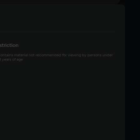
triction
ontains material not recommended for viewing by persons under 
8 years of age