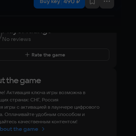
490 ₽
Buy key
Player ratings
No reviews
Rate the game
t the game
е! Активация ключа игры возможна в
их странах: СНГ, Россия
я игры с активацией в лаунчере цифрового
а. Оплачивайте удобным способом и
айтесь качественным контентом!
bout the game