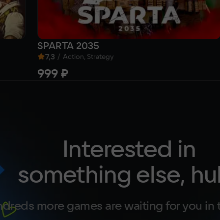
SPARTA 2035
7,3
/
Action, Strategy
999 ₽
Interested in
something else, hu
dreds more games are waiting for you in 