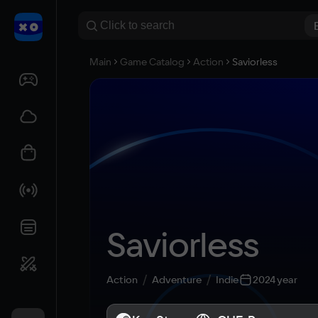
Main
Game Catalog
Action
Saviorless
Saviorless
Action
Adventure
Indie
2024 year