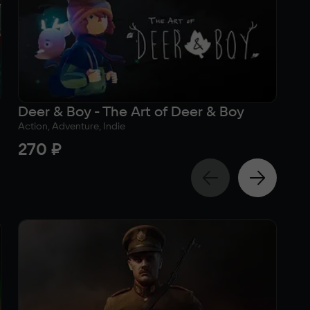
Deer & Boy - The Art of Deer & Boy
De
Action, Adventure, Indie
Act
270 ₽
1 