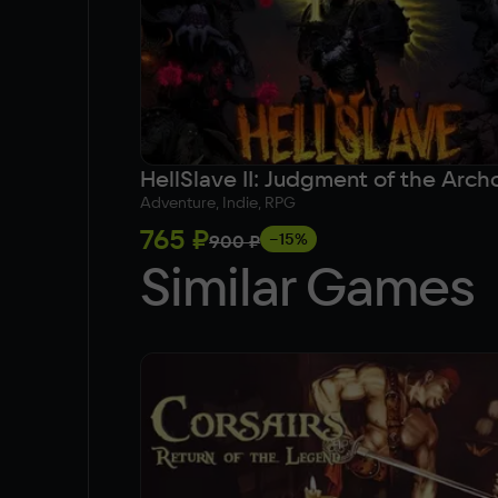
HellSlave II: Judgment of the Arch
Adventure, Indie, RPG
765 ₽
−15%
900 ₽
Similar Games