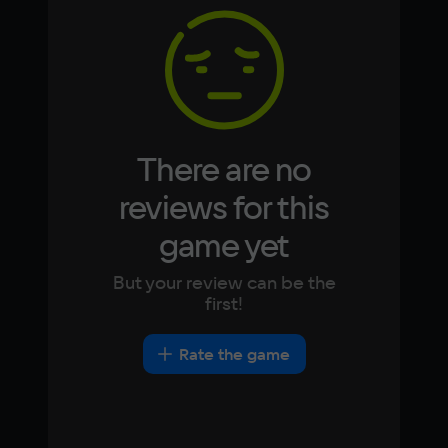
8 ГБ
Korean
Portugues
Japanese
Turkish
Video card
Integrated graphics
Space
2 ГБ
There are no
reviews for this
game yet
But your review can be the
first!
Rate the game