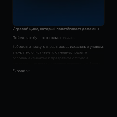
Игровой цикл, который подстёгивает дофамин
Поймать рыбу — это только начало.
Забросьте леску, отправьтесь за идеальным уловом,
аккуратно очистите его от чешуи, подайте
голодным клиентам и превратите с трудом
заработанные деньги в лучшее снаряжение. Затем
спускайтесь глубже. Ловите более странную рыбу.
Expand
Зарабатывайте больше. Улучшайтесь снова.
Ну вы знаете… ещё один заход.
Каждое улучшение уводит вас всё дальше в
глубины… и всё дальше от того, что ещё можно
назвать нормальным.
Разные локации, множество сюрпризов