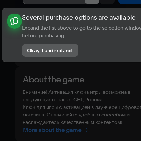
Several purchase options are available
About the game
News
Requirements
Player ratings
Expand the list above to go to the selection windo
?
before purchasing
No reviews
Okay, I understand.
Rate the game
About the game
Внимание! Активация ключа игры возможна в
следующих странах: СНГ, Россия
Ключ для игры с активацией в лаунчере цифрово
магазина. Оплачивайте удобным способом и
наслаждайтесь качественным контентом!
More about the game