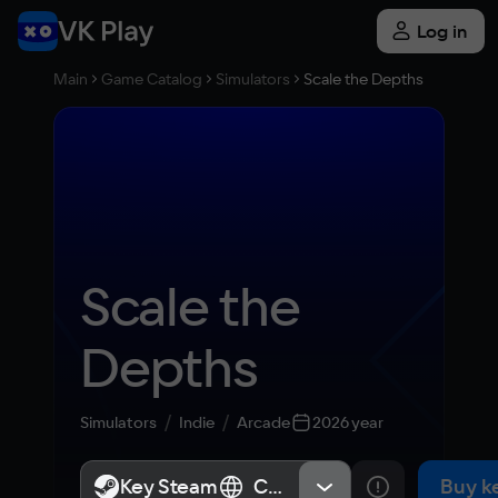
Log in
Main
Game Catalog
Simulators
Scale the Depths
Scale the 
Depths
Simulators
Indie
Arcade
2026 year
Key Steam
Key Steam
СНГ, Россия
СНГ, Россия
Buy k