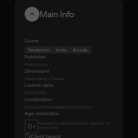
Main Info
Genre
Simulators
Indie
Arcade
Publisher
Pretty Soon
Developer
Glass Gecko Games
Launch date
27.05.2026
Localization
Русский (интерфейс и субтитры)
Age restriction
Available to individuals of any age with no 
0
+
restrictions
Client based