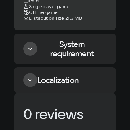
Paid
Singleplayer game
Offline game
Distribution size 21.3 MB
System
requirement
Minimum
Localization
OS
Windows 10
Language
Text
Voiceover
Language
Processor
0 reviews
Russian
Spanish
Intel Core i3
Memory
English
French
Simplified
2 Gb
German