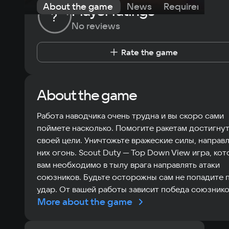
About the game
News
Requirements
Player ratings
?
No reviews
Rate the game
About the game
Работа наводчика очень трудна и вы скоро сами
поймете насколько. Помогите ракетам достигну
своей цели. Уничтожьте вражеские силы, направл
них огонь. Scout Duty — Top Down View игра, ко
вам необходимо в тылу врага направлять атаки
союзников. Будьте осторожны сам не попадите 
удар. От вашей работы зависит победа союзнико
More about the game