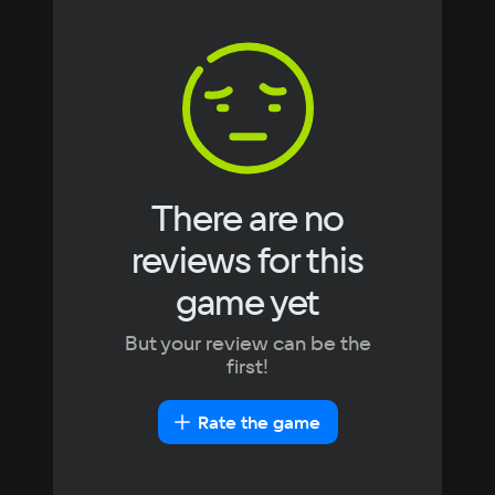
Chinese
Video card
Arabic
Italian
256 Mb
Korean
Portugues
Space
Japanese
Turkish
0.1 GB
Recommended
OS
Windows 10
There are no
Processor
reviews for this
Intel Core i5
Memory
game yet
2 Gb
Video card
But your review can be the
256 Mb
first!
Space
0.1 GB
Rate the game