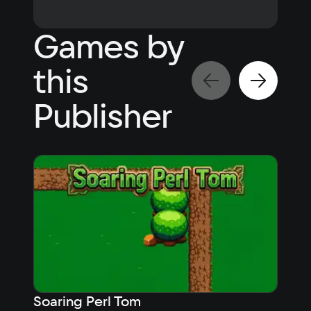
Games by
this
Publisher
Soaring Perl Tom
Sky