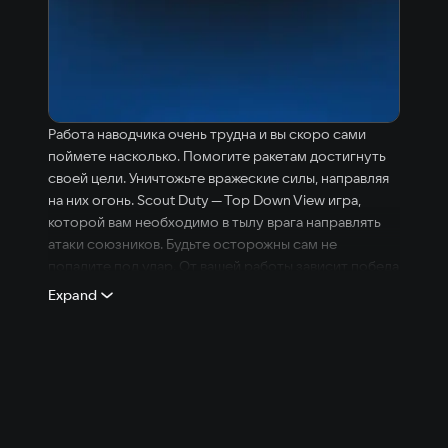
Работа наводчика очень трудна и вы скоро сами
поймете насколько. Помогите ракетам достигнуть
своей цели. Уничтожьте вражеские силы, направляя
на них огонь. Scout Duty — Top Down View игра,
которой вам необходимо в тылу врага направлять
атаки союзников. Будьте осторожны сам не
попадите под удар. От вашей работы зависит победа
союзников. Особенности игры: — Логическое
Expand
Прохождение — Красивый Pixel-Art — Сложность
уровней — Приятное музыкальное сопровождение