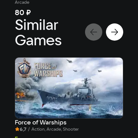
Arcade
Arca
80 ₽
80
Similar
Games
Force of Warships
Bat
6,7
/
5,1
Action, Arcade, Shooter