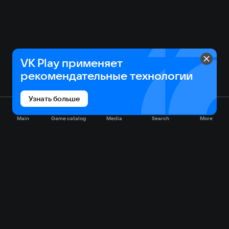
VK Play применяет
рекомендательные технологии
Узнать больше
Main
Game catalog
Media
Search
More
Game catalog
Available on VK Play
Free
Sale
My games