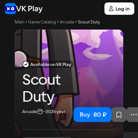
Log in
Main
Game Catalog
Arcade
Scout Duty
Available on VK Play
Scout 
Duty
Arcade
~2026 year
80 ₽
Buy