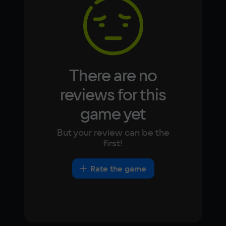
Korean
Portugues
Japanese
Turkish
Video card
GeForce GTX 670
Space
2 ГБ
There are no
Other
reviews for this
DirectX(R): 11, Звуковая карта: совместимая 
game yet
c DirectX
But your review can be the
first!
Rate the game