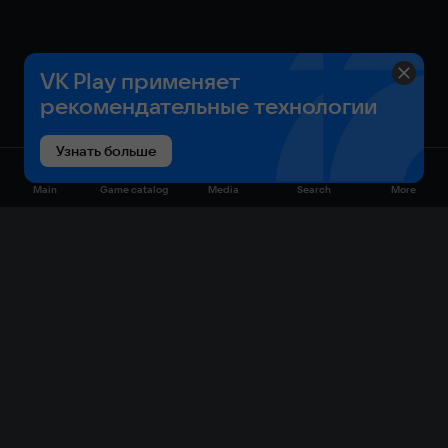
VK Play применяет
рекомендательные технологии
Узнать больше
Main
Game catalog
Media
Search
More
Game catalog
Available on VK Play
Free
Sale
My games
Cloud gaming