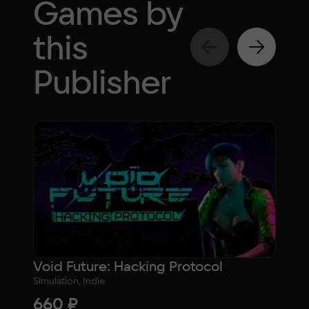
Games by
this
Publisher
Void Future: Hacking Protocol
The
Simulation, Indie
Strat
660 ₽
46