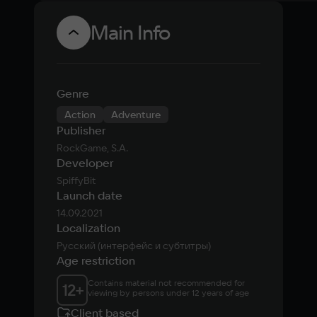
Main Info
Genre
Action
Adventure
Publisher
RockGame, S.A.
Developer
SpiffyBit
Launch date
14.09.2021
Localization
Русский (интерфейс и субтитры)
Age restriction
Contains material not recommended for 
12
+
viewing by persons under 12 years of age
Client based