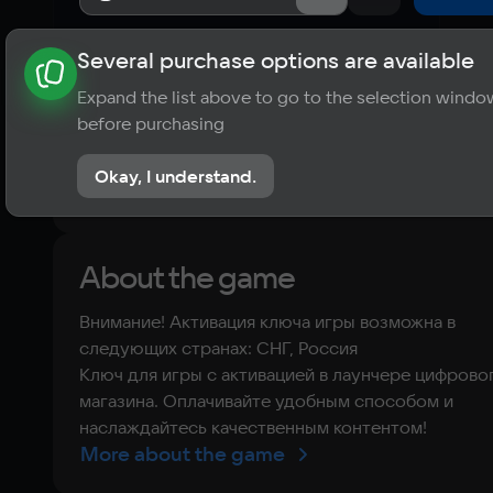
Several purchase options are available
About the game
News
Requirements
Player ratings
Expand the list above to go to the selection windo
?
before purchasing
No reviews
Okay, I understand.
Rate the game
About the game
Внимание! Активация ключа игры возможна в
следующих странах: СНГ, Россия
Ключ для игры с активацией в лаунчере цифрово
магазина. Оплачивайте удобным способом и
наслаждайтесь качественным контентом!
More about the game