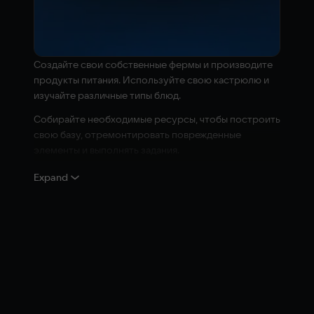
Создайте свои собственные фермы и производите
продукты питания. Используйте свою кастрюлю и
изучайте различные типы блюд.
Собирайте необходимые ресурсы, чтобы построить
свою базу, отремонтировать поврежденные
элементы и выполнять задания.
Стройте и улучшайте свои базы! Производите и
Expand
накапливайте электрическую энергию. Будьте
готовы к вражеским набегам! Каждый биом
позволяет создавать различные уникальные
предметы.
Создавайте и улучшайте свое оборудование.
Хорошее оружие и броня помогут вам выжить, но
когда ваш противник гораздо сильнее вас - бегите!