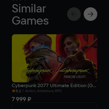
Similar
Games
Cyberpunk 2077 Ultimate Edition (GOG)
VLA
8,2
/
9,1
Action, Adventure, RPG
7 999 ₽
45