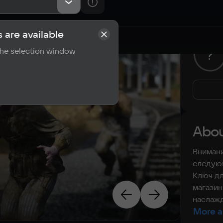
 are available
rements
Reviews
 the selection window
?
Abou
Внимани
следующ
Ключ дл
магазин
наслажд
More a