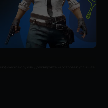
пецифическое оружие. Доминируйте на острове и услышьте
ная легендарными татуировками.
аждое действие будет воспроизведено его голосом. А
.
ров в стиле.