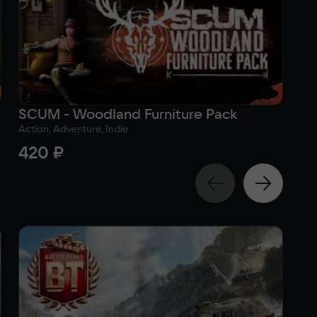
SCUM - Woodland Furniture Pack
SC
Action, Adventure, Indie
Act
420 ₽
2