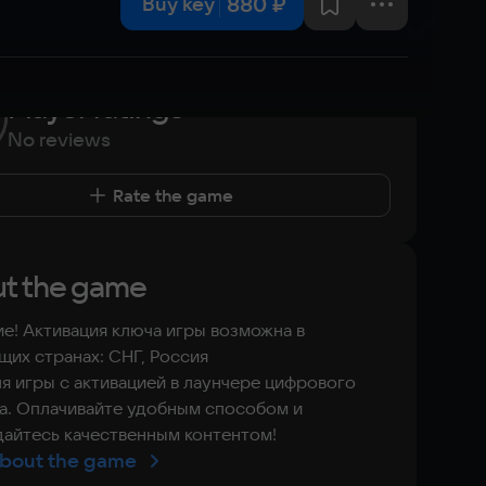
880 ₽
Buy key
Player ratings
No reviews
Rate the game
t the game
е! Активация ключа игры возможна в
их странах: СНГ, Россия
я игры с активацией в лаунчере цифрового
а. Оплачивайте удобным способом и
айтесь качественным контентом!
bout the game