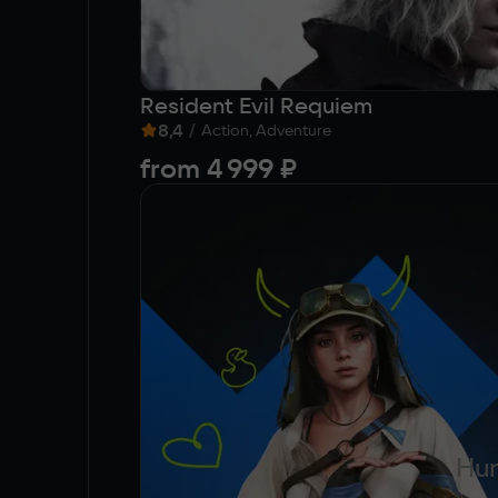
Resident Evil Requiem
8,4
/
Action, Adventure
from
4 999 ₽
Hun