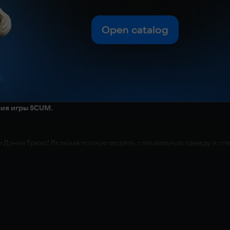
Open catalog
сия игры SCUM.
го Дэнни Трехо! Включая полную модель, специальную одежду и с
оплотите в жизнь все самое плохое.
ь игрока Дэнни Трехо, адаптируемая под все типы тела и украшен
даря полному голосовому пакету, записанному самой легендой, к
одсыпать соль в раны тех, кому не повезло попасться вам на глаза
ыми популярными ролями Дэнни Трехо, вы будете высажены на ост