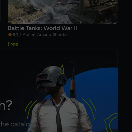
Battle Tanks: World War II
К
5,1
/
8
Action, Arcade, Shooter
Free
Fr
h?
the catalog