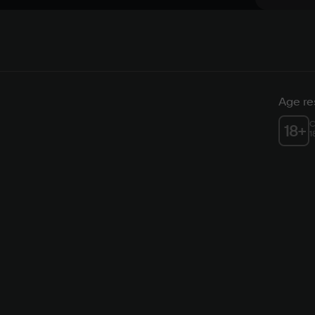
Age res
C
18
+
1