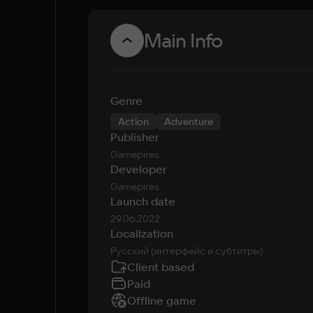
Main Info
Genre
Action
Adventure
Publisher
Gamepires
Developer
Gamepires
Launch date
29.06.2022
Localization
Русский (интерфейс и субтитры)
Client based
Paid
Offline game