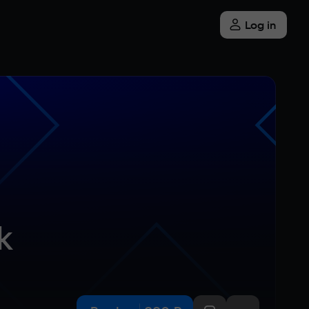
Log in
k