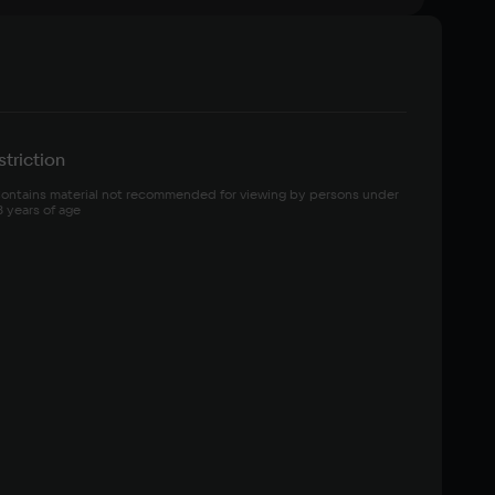
triction
ontains material not recommended for viewing by persons under 
8 years of age