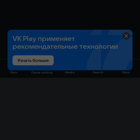
VK Play применяет
рекомендательные технологии
Узнать больше
Main
Game catalog
Media
Search
More
Game catalog
Available on VK Play
Free
Sale
My games