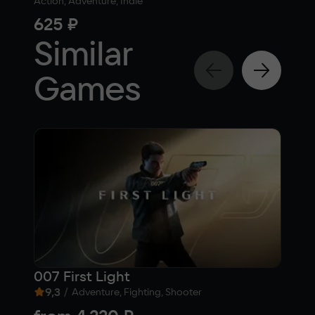
Action, Adventure, Indie
Actio
625 ₽
50
Similar
Games
007 First Light
Bat
9,3
/
5,1
Adventure, Fighting, Shooter
Fre