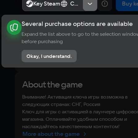
Key Steam
Key Steam
СНГ, Россия
СНГ, Россия
Buy k
Several purchase options are available
About the game
News
Requirements
Player ratings
Expand the list above to go to the selection windo
?
before purchasing
No reviews
Okay, I understand.
Rate the game
About the game
Внимание! Активация ключа игры возможна в
следующих странах: СНГ, Россия
Ключ для игры с активацией в лаунчере цифрово
магазина. Оплачивайте удобным способом и
наслаждайтесь качественным контентом!
More about the game