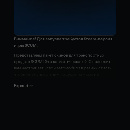
Внимание! Для запуска требуется Steam-версия
игры SCUM.
Представляем пакет скинов для транспортных
средств SCUM! Это косметическое DLC позволит
вам настраивать свои автомобили в разных стилях,
чтобы быть уникальным на суше, на море и в
воздухе. 14 уникальных вариантов раскраски на
Expand
выбор, и вы можете быть уверены, что ваш
автомобиль будет выглядеть именно так, как вы
хотите.
Вы получите следущие скины:
Digital
Флектарн