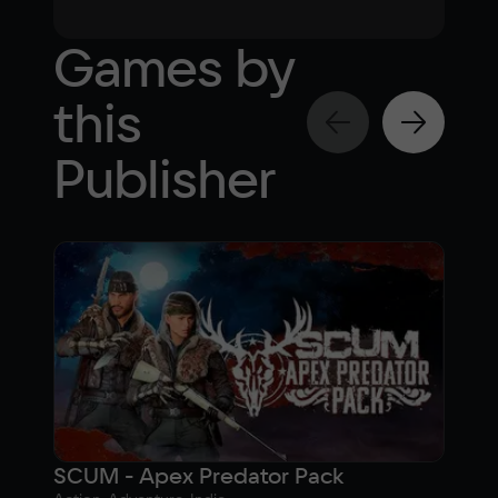
Games by
this
Publisher
SCUM - Apex Predator Pack
SCU