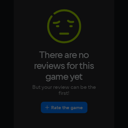
Memory
Arabic
Italian
16 Гб
Korean
Portugues
Japanese
Turkish
Video card
NVIDIA GeForce GTX 1060
Space
70 ГБ
There are no
Other
reviews for this
DirectX(R): 11, Звуковая карта: совместимая 
game yet
c DirectX
But your review can be the
first!
Rate the game