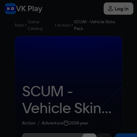
Log in
Game
SCUM - Vehicle Skins
Main
Action
Catalog
Pack
SCUM - 
Vehicle Skins 
Pack
Action
Adventure
2024 year