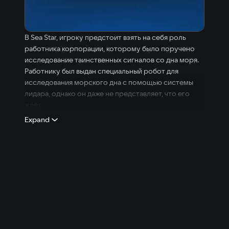
В Sea Star, игроку предстоит взять на себя роль
работника корпорации, которому было поручено
исследование таинственных сигналов со дна моря.
Работнику был выдан специальный робот для
исследования морского дна с помощью системы
лидара, однако он даже не представляет, что его
ждёт.
Expand
Игрок должен исследовать морское дно, ища
источник таинственного сигнала , с помощью
робота который ориентируется на местности с
помощью сонара. Попутно, игрок должен следить
за состоянием субмарины, которая которая
периодически ломается, и чинить её.
———
Проект разработан студентами «ITHub college»