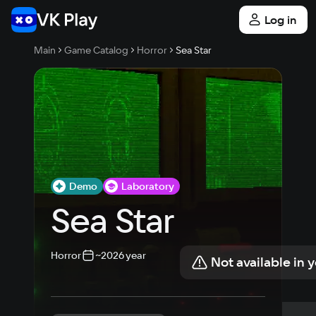
Log in
Main
Game Catalog
Horror
Sea Star
Demo
Laboratory
Sea Star
Horror
~2026 year
Not available in 