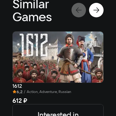
Similar
Games
1612
The
6,2
/
7,9
Action, Adventure, Russian
612 ₽
99
Interested in