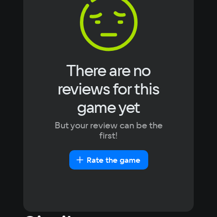
Radeon RX 570
Space
Japanese
Turkish
0.1 GB
Recommended
Space
There are no
0.1 GB
reviews for this
game yet
But your review can be the
first!
Rate the game