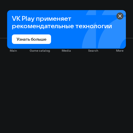
VK Play применяет
рекомендательные технологии
Узнать больше
Main
Game catalog
Media
Search
More
Game catalog
Available on VK Play
Free
Sale
My games
Cloud gaming