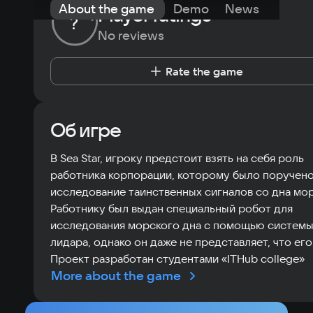
About the game
Demo
News
Requi
Player ratings
?
No reviews
Rate the game
Об игре
В Sea Star, игроку предстоит взять на себя роль
работника корпорации, которому было поручен
исследование таинственных сигналов со дна мор
Работнику был выдан специальный робот для
исследования морского дна с помощью систем
лидара, однако он даже не представляет, что его
Проект разработан студентами «ITHub college»
More about the game