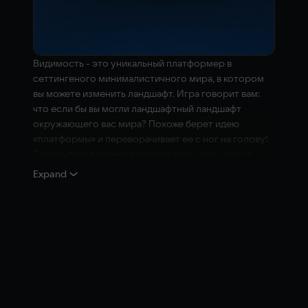
Видимость - это уникальный платформер в
сеттингеного минималистичного мира, в котором
вы можете изменить ландшафт. Игра говорит вам:
что если бы вы могли ландшафтный ландшафт
окружающего вас мира? Похоже берет идею
«платформы» и переворачивает ее с ног на голову!
Теперь платформы не просто путь, они - ключ к
преодолению препятствий.
Expand
Исследуйте «мягкий» мир, в котором отсутствует
концепция твердого состояния. В игре три
представлены мира - три планеты, на ландшафт
которых вы можете воздействовать. Разбивая
жизненную эссенцию и раскрывая причину
возникновения скверны.
Ключевые особенности: