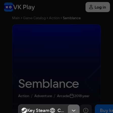
Log in
Main
Game Catalog
Action
Semblance
Semblance
Action
Adventure
Arcade
2018 year
Key Steam
Key Steam
СНГ, Россия
СНГ, Россия
Buy k