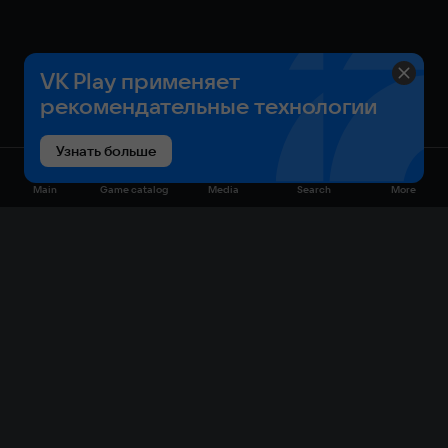
VK Play применяет
рекомендательные технологии
Узнать больше
Main
Game catalog
Media
Search
More
Game catalog
Available on VK Play
Free
Sale
My games
Cloud gaming