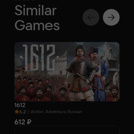
Similar
Games
1612
SPA
6,2
/
7,3
Action, Adventure, Russian
612 ₽
99