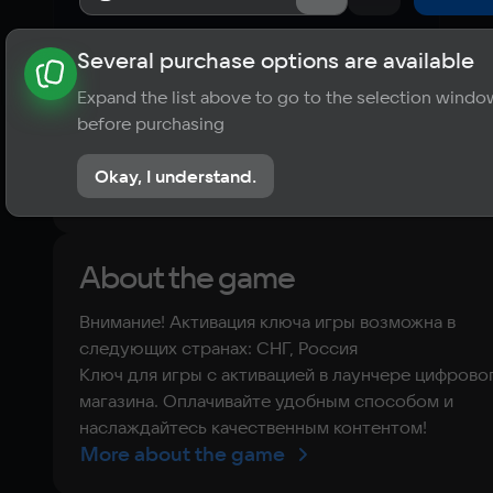
Several purchase options are available
About the game
News
Requirements
Player ratings
Expand the list above to go to the selection windo
?
before purchasing
No reviews
Okay, I understand.
Rate the game
About the game
Внимание! Активация ключа игры возможна в
следующих странах: СНГ, Россия
Ключ для игры с активацией в лаунчере цифрово
магазина. Оплачивайте удобным способом и
наслаждайтесь качественным контентом!
More about the game