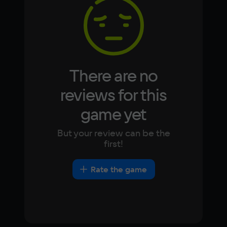
Korean
Portugues
Japanese
Turkish
Video card
nVidia GeForce 7600
Space
2700 МБ
There are no
Other
reviews for this
DirectX(R): 10, Звуковая карта: совместимая 
game yet
c DirectX
But your review can be the
first!
Rate the game