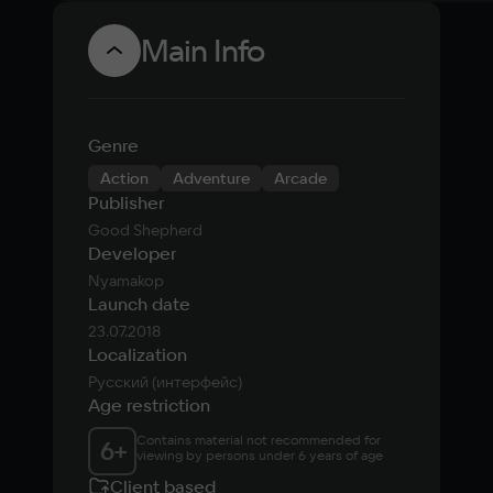
Main Info
Genre
Action
Adventure
Arcade
Publisher
Good Shepherd
Developer
Nyamakop
Launch date
23.07.2018
Localization
Русский (интерфейс)
Age restriction
Contains material not recommended for 
6
+
viewing by persons under 6 years of age
Client based