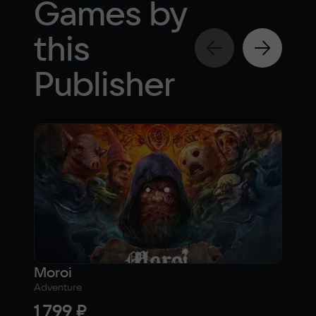
Games by
this
Publisher
Moroi
Dic
Adventure
Strat
1 799 ₽
54