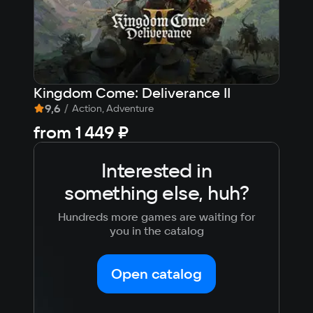
Kingdom Come: Deliverance II
9,6
/
7,9
Action, Adventure
from
1 449 ₽
fr
Interested in
something else, huh?
Hundreds more games are waiting for
you in the catalog
Open catalog