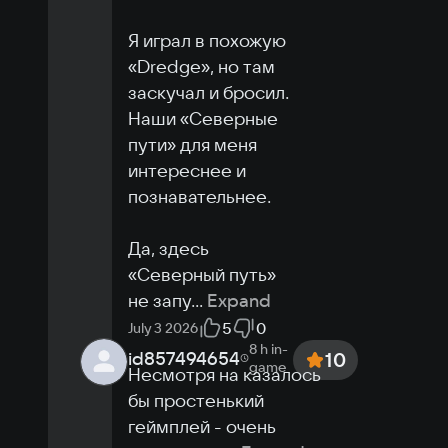
Я играл в похожую 
«Dredge», но там 
заскучал и бросил. 
Наши «Северные 
пути» для меня 
интереснее и 
познавательнее.

Да, здесь 
«Северный путь» 
не запу
...
Expand
5
0
July 3 2026
8 h
in-
id857494654
10
game
Несмотря на казалось 
бы простенький 
геймплей - очень 