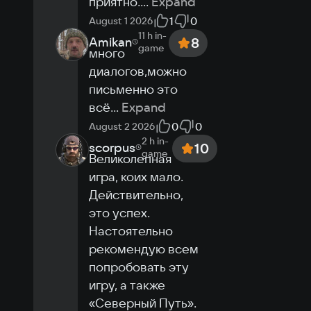
приятно.
...
Expand
1
0
August 1 2026
11 h
in-
Amikan
8
game
много 
диалогов,можно 
письменно это 
всё
...
Expand
0
0
August 2 2026
2 h
in-
scorpus
10
game
Великолепная 
игра, коих мало. 
Действительно, 
это успех.

Настоятельно 
рекомендую всем 
попробовать эту 
игру, а также 
«Северный Путь».
