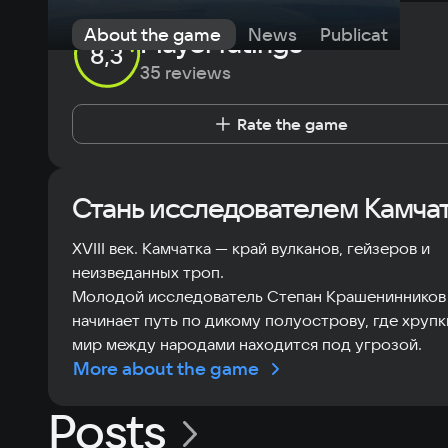
About the game
News
Publications
Player ratings
8,3
35 reviews
Rate the game
Стань исследователем Камчат
XVIII век. Камчатка — край вулканов, гейзеров и
неизведанных троп.
Молодой исследователь Степан Крашенинников
начинает путь по дикому полуострову, где хрупк
мир между народами находится под угрозой.
More about the game
Posts