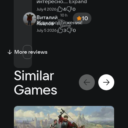
интересно.
...
Expand
4
0
July 4 2026
10 h
Виталий
10
in-
Жду продолжения!
Козлов
game
3
0
July 5 2026
More reviews
Similar
Games