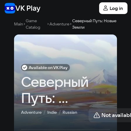
Log in
Game
Северный Путь: Новые
Main
Adventure
Catalog
Земли
Available on VK Play
Северный 
Путь: 
Новые 
Adventure
Indie
Russian
Not availab
Земли