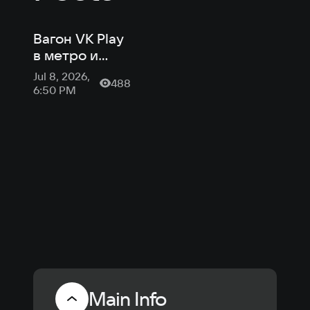
Вагон VK Play
в метро и
«Нейробаюн»:
Jul 8, 2026,
488
новости
6:50 PM
российской
индустрии от
VK Play
Main Info