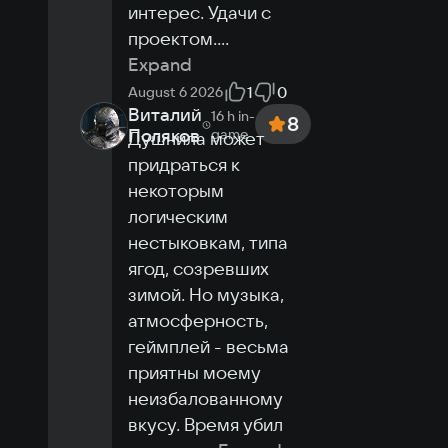
интерес. Удачи с 
проектом.
...
Expand
1
0
August 6 2026
Виталий
16 h
in-
8
Поляков
game
Душнила может 
придраться к 
некоторым 
логическим 
нестыковкам, типа 
ягод, созревших 
зимой. Но музыка, 
атмосферность, 
геймплей - весьма 
приятны моему 
неизбалованному 
вкусу. Время убил 