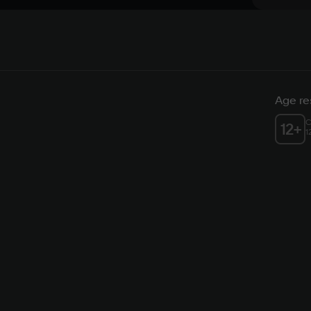
Age res
C
12
+
1