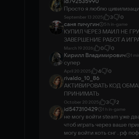
id792535990
17 GB
Просто я люблю цивилизац
3
0
September 13 2025
To run in the cloud
саня пичугин
5 h
in-game
КУПИЛ ЧЕРЕЗ МАИЛ НЕ ГР
ЗАВЕРШЕНИЕ РАБОТ А ИГРА
Hi-speed internet
Purchased game
0
0
March 19 2026
No need to download
Кирилл Владимирович
1 mi
Ultra settings
супер
4
0
April 20 2025
Play in the cloud
rivaldo_10_86
АКТИВИРОВАТЬ КОД ОБМАН
ПРИНИМАТЬ
3
2
October 20 2025
id547310429
1 h
in-game
не могу войти steam уже два
чтоб играть через ваше при
могу войти хоть снг . рф по