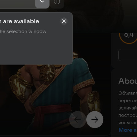
 are available
rements
Reviews
 the selection window
6,4
Abou
Объявля
перегов
величай
постро
испытан
More a