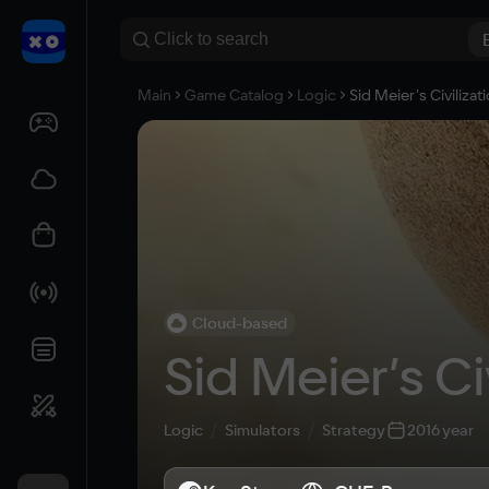
Main
Game Catalog
Logic
Sid Meier’s Civilizat
Cloud-based
Sid Meier’s Ci
Logic
Simulators
Strategy
2016 year