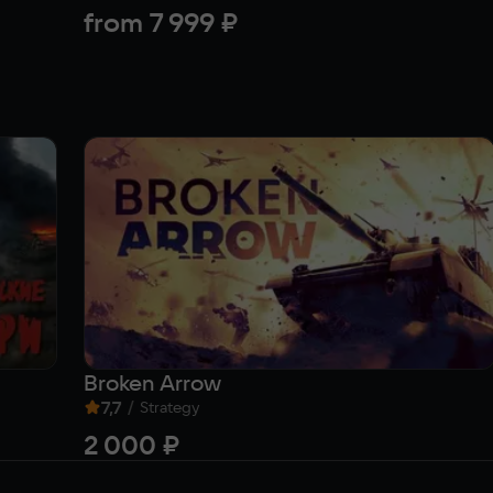
from
7 999 ₽
Broken Arrow
7,7
/
Strategy
2 000 ₽