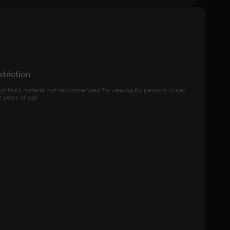
triction
ontains material not recommended for viewing by persons under 
2 years of age