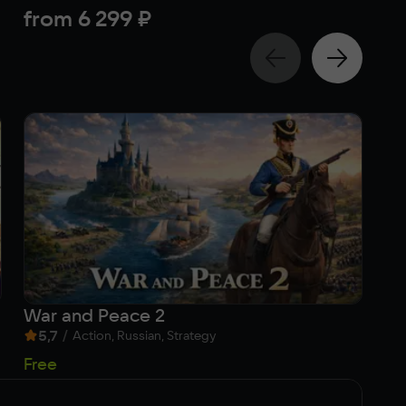
from
6 299 ₽
f
War and Peace 2
5,7
/
Action, Russian, Strategy
f
Free