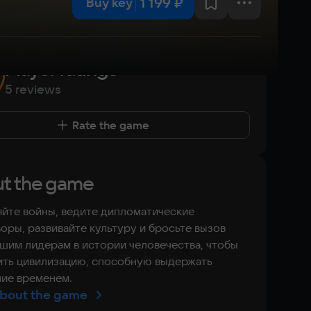
1 199 ₽
Buy key
Player ratings
5 reviews
Rate the game
t the game
йте войны, ведите дипломатические
оры, развивайте культуру и бросьте вызов
шим лидерам в истории человечества, чтобы
ить цивилизацию, способную выдержать
ие временем.
bout the game