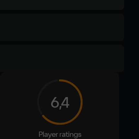
ommended
 7, Windows 8.1, Windows 10
Text
Voiceover
cessor
6,4
Generation Intel Core i5 2.5 Ghz or AMD FX8350 4.0 Ghz 
er
mory
ЗУ
eo card
Player ratings
MD 7970 or nVidia 770 or greater