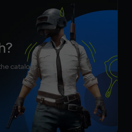
h?
the catalog