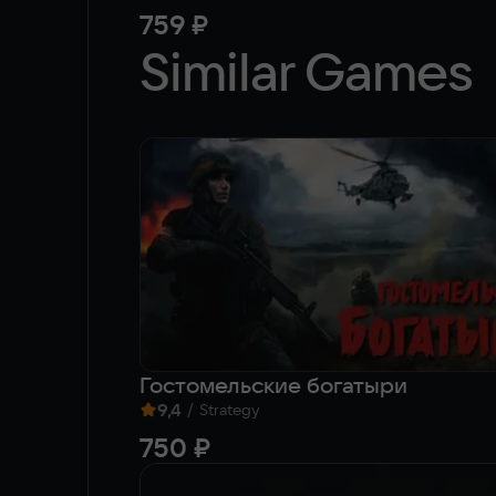
759 ₽
Similar Games
Гостомельские богатыри
9,4
/
Strategy
750 ₽