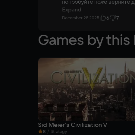
попробуйте поже верните д
Expand
6
7
December 28 2025
Games by this 
Sid Meier's Civilization V
8
/
Strategy