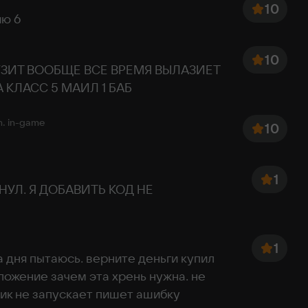
10
Sp
ию 6
23 GB
10
УЗИТ ВООБЩЕ ВСЕ ВРЕМЯ ВЫЛАЗИЕТ 
 КЛАСС 5 МАИЛ 1 БАБ
n.
in-game
10
1
УЛ. Я ДОБАВИТЬ КОД НЕ 
1
 дня пытаюсь. верните деньги купил 
ложение зачем эта хрень нужна. не 
фик не запускает пишет ашибку 