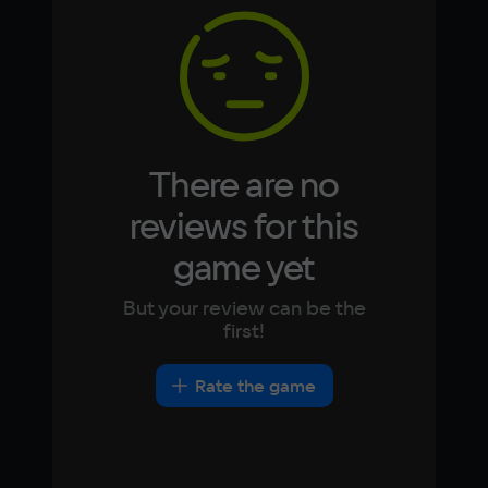
12 ГБ
Korean
Portugues
Japanese
Turkish
Video card
RTX 2060 Super (8GB)
Other
DirectX(R): 9.0, Звуковая карта: 
There are no
совместимая c DirectX
reviews for this
game yet
But your review can be the
first!
Rate the game