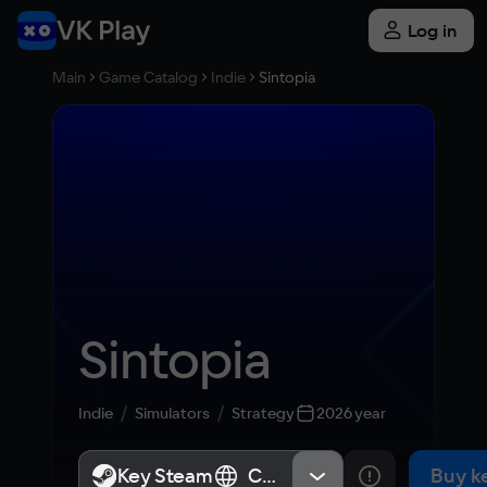
Log in
Main
Game Catalog
Indie
Sintopia
Sintopia
Indie
Simulators
Strategy
2026 year
Key Steam
Key Steam
СНГ
СНГ
Buy k