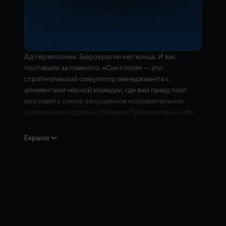
Ад переполнен. Бюрократии нет конца. И вас
поставили за главного. «Синтопия» — это
стратегический симулятор менеджмента с
элементами чёрной комедии, где вам предстоит
возглавить самое запущенное исправительное
учреждение подземного мира. Примерьте на себя
роль ещё недавнего менеджера среднего звена в
компании «Ад Инкорпорейтед». Перевоспитывайте
Expand
грешников, воскрешайте достойных и налаживайте
эффективные бизнес-процессы.
Стройте исправительные учреждения, создавайте
исправительный конвейер, руководите
бесдельниками и обеспечивайте процветание в
Верхнем мире. Или отриньте жалость и покажите
этим ничтожным хуму, кто здесь главный. Постройте