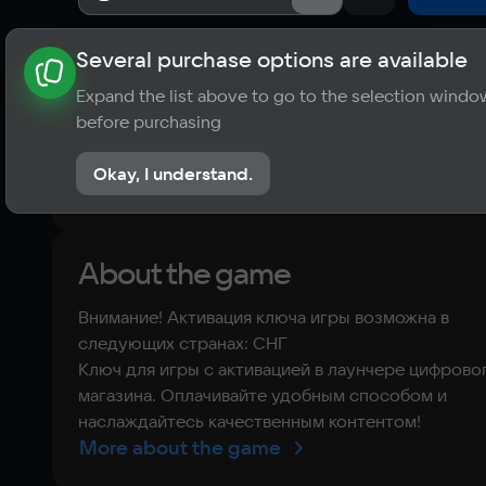
Several purchase options are available
About the game
News
Requirements
Player ratings
Expand the list above to go to the selection windo
?
before purchasing
No reviews
Okay, I understand.
Rate the game
About the game
Внимание! Активация ключа игры возможна в
следующих странах: СНГ
Ключ для игры с активацией в лаунчере цифрово
магазина. Оплачивайте удобным способом и
наслаждайтесь качественным контентом!
More about the game