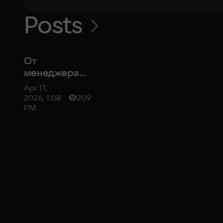
Posts
От
менеджера
среднего
Apr 17,
звена до
2026, 1:08
209
владыки Ада:
PM
вышла
Sintopia