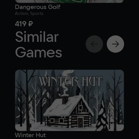
Dangerous Golf
Lig
Action, Sports
Actio
419 ₽
28
Similar
Games
Winter Hut
Fish