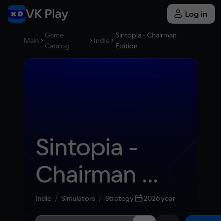
Log in
Game
Sintopia - Chairman
Main
Indie
Catalog
Edition
Sintopia - 
Chairman 
Edition
Indie
Simulators
Strategy
2026 year