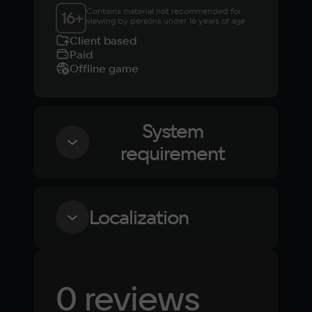
Contains material not recommended for 
16
+
viewing by persons under 16 years of age
Client based
Paid
Offline game
System
requirement
Minimum
Localization
OS
Windows 10
Language
Text
Voiceover
Language
0 reviews
Russian
Spanish
Processor