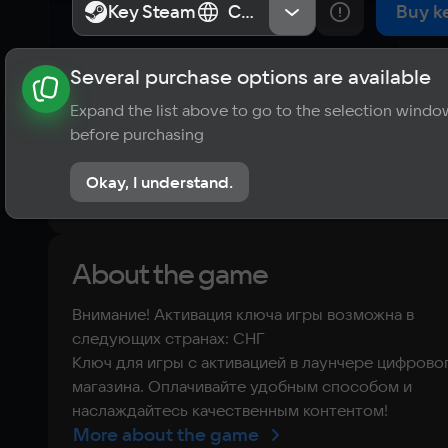
Key Steam
Key Steam
СНГ
СНГ
Buy k
Several purchase options are available
About the game
News
Publications
Player ratings
Expand the list above to go to the selection windo
?
before purchasing
No reviews
Okay, I understand.
Rate the game
About the game
Внимание! Активация ключа игры возможна в
следующих странах: СНГ
Ключ для игры с активацией в лаунчере цифрово
магазина. Оплачивайте удобным способом и
наслаждайтесь качественным контентом!
More about the game