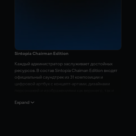
Sintopia Chairman Edition
Каждый администратор заслуживает достойных
ресурсов. В состав Sintopia Chaiman Edition входят
официальный саундтрек из 31 композиции и
цифровой артбук с концепт-артами, дизайнами
персонажей и изображениями как верхнего, так и
нижнего миров.
Expand
В составе Sintopia Chairman Edition:
Базовая версия игры Sintopia
Официальный саундтрек Sintopia
Цифровой артбук Sintopia